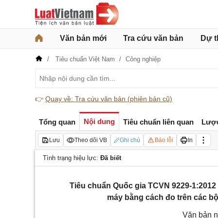
Văn bản mới
Tra cứu văn bản
Dự t
Tiêu chuẩn Việt Nam
Công nghiệp
👉
Quay về: Tra cứu văn bản (phiên bản cũ)
Nội dung
Tổng quan
Tiêu chuẩn liên quan
Lượ
Lưu
Theo dõi VB
Ghi chú
Báo lỗi
In
Tình trạng hiệu lực:
Đã biết
Tiêu chuẩn Quốc gia TCVN 9229-1:2012
máy bằng cách đo trên các b
Văn bản n