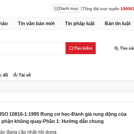
|
Danh mục
Tổng đài trực tuyến
19006
hảo
Tin văn bản mới
Tin pháp luật
Bản tin luật
Tìm kiếm
Tìm nâ
c đồ
Tải về
 ISO 10816-1:1995 Rung cơ học-Đánh giá rung động của
ộ phận không quay-Phần 1: Hướng dẫn chung
ày đang cập nhật nội dung.