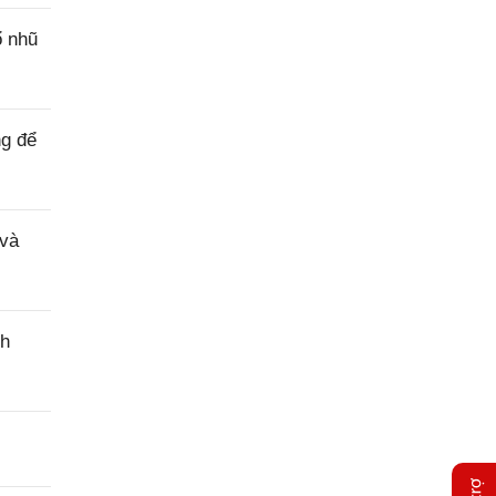
ổ nhũ
ng để
 và
nh