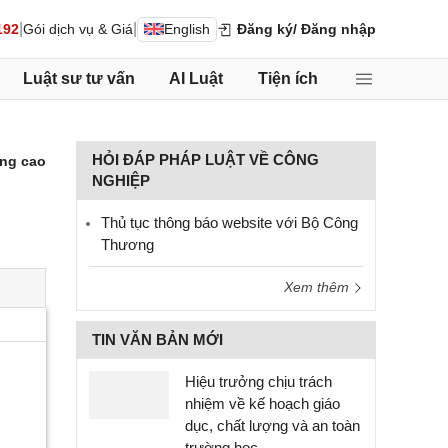
|
|
192
Gói dịch vụ & Giá
English
Đăng ký
/ Đăng nhập
Luật sư tư vấn
AI Luật
Tiện ích
HỎI ĐÁP PHÁP LUẬT VỀ CÔNG
ng cao
NGHIỆP
Thủ tục thông báo website với Bộ Công
Thương
Xem thêm
TIN VĂN BẢN MỚI
Hiệu trưởng chịu trách
nhiệm về kế hoạch giáo
dục, chất lượng và an toàn
trường học