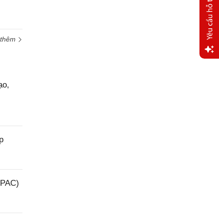
 thêm
Yêu
cầu
ạo,
hỗ trợ
p
(PAC)