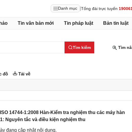
|
Danh mục
Tổng đài trực tuyến
19006
hảo
Tin văn bản mới
Tin pháp luật
Bản tin luật
Tìm kiếm
Tìm nâ
c đồ
Tải về
ISO 14744-1:2008 Hàn-Kiểm tra nghiệm thu các máy hàn
 1: Nguyên tắc và điều kiện nghiệm thu
ày đang cập nhật nội dung.