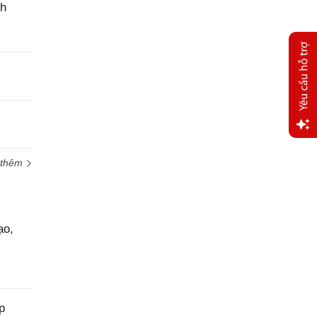
nh
Yêu
 thêm
cầu
hỗ trợ
ạo,
p