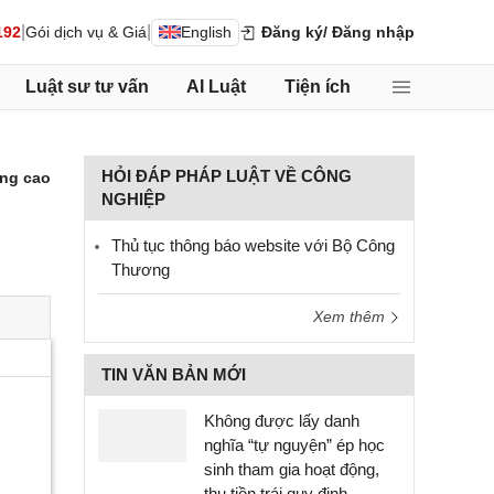
|
|
192
Gói dịch vụ & Giá
English
Đăng ký
/ Đăng nhập
Luật sư tư vấn
AI Luật
Tiện ích
HỎI ĐÁP PHÁP LUẬT VỀ CÔNG
ng cao
NGHIỆP
Thủ tục thông báo website với Bộ Công
Thương
Xem thêm
TIN VĂN BẢN MỚI
Không được lấy danh
nghĩa “tự nguyện” ép học
sinh tham gia hoạt động,
thu tiền trái quy định