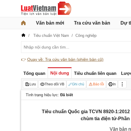
Văn bản mới
Tra cứu văn bản
Dự t
Tiêu chuẩn Việt Nam
Công nghiệp
👉
Quay về: Tra cứu văn bản (phiên bản cũ)
Nội dung
Tổng quan
Tiêu chuẩn liên quan
Lượ
Lưu
Theo dõi VB
Ghi chú
Báo lỗi
In
Tình trạng hiệu lực:
Đã biết
Tiêu chuẩn Quốc gia TCVN 8920-1:2012 
chùm tia điện tử-Phần
Văn bản n