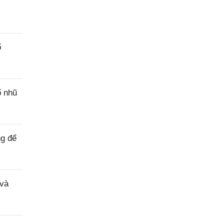
ổ
ổ nhũ
ng để
 và