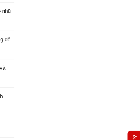
ổ nhũ
ng để
 và
nh