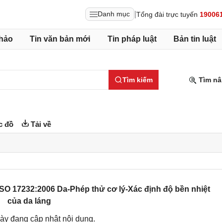
|
Danh mục
Tổng đài trực tuyến
19006
hảo
Tin văn bản mới
Tin pháp luật
Bản tin luật
Tìm kiếm
Tìm nâ
c đồ
Tải về
SO 17232:2006 Da-Phép thử cơ lý-Xác định độ bền nhiệt
của da láng
ày đang cập nhật nội dung.