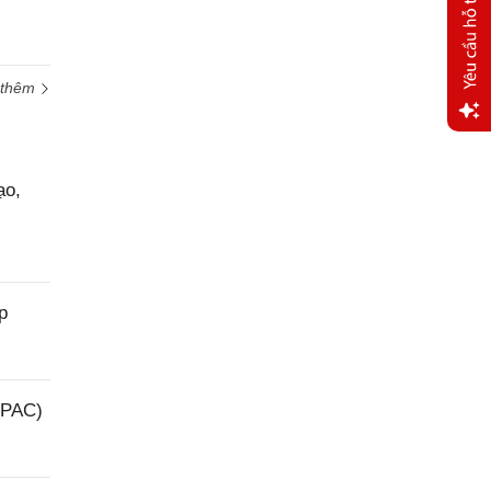
 thêm
Yêu
cầu
ạo,
hỗ trợ
p
(PAC)