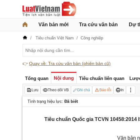
Văn bản mới
Tra cứu văn bản
Dự t
Tiêu chuẩn Việt Nam
Công nghiệp
👉
Quay về: Tra cứu văn bản (phiên bản cũ)
Nội dung
Tổng quan
Tiêu chuẩn liên quan
Lượ
Lưu
Theo dõi VB
Ghi chú
Báo lỗi
In
Tình trạng hiệu lực:
Đã biết
Tiêu chuẩn Quốc gia TCVN 10458:2014 I
Văn bản n