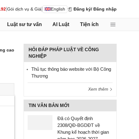
|
|
192
Gói dịch vụ & Giá
English
Đăng ký
/ Đăng nhập
Luật sư tư vấn
AI Luật
Tiện ích
HỎI ĐÁP PHÁP LUẬT VỀ CÔNG
ng cao
NGHIỆP
Thủ tục thông báo website với Bộ Công
Thương
Xem thêm
TIN VĂN BẢN MỚI
Đã có Quyết định
2308/QĐ-BGDĐT về
Khung kế hoạch thời gian
năm học 2026-2027