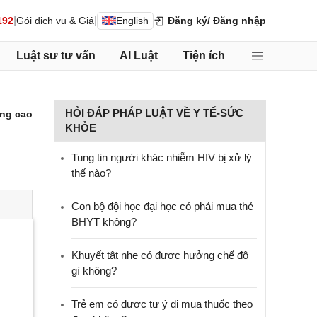
|
|
192
Gói dịch vụ & Giá
English
Đăng ký
/ Đăng nhập
Luật sư tư vấn
AI Luật
Tiện ích
HỎI ĐÁP PHÁP LUẬT VỀ Y TẾ-SỨC
ng cao
KHỎE
Tung tin người khác nhiễm HIV bị xử lý
thế nào?
Con bộ đội học đại học có phải mua thẻ
BHYT không?
Khuyết tật nhẹ có được hưởng chế độ
gì không?
Trẻ em có được tự ý đi mua thuốc theo