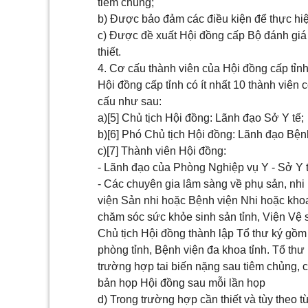
tiêm chủng;
b) Được bảo đảm các điều kiện để thực hi
c) Được đề xuất Hội đồng cấp Bộ đánh giá 
thiết.
4. Cơ cấu thành viên của Hội đồng cấp tỉn
Hội đồng cấp tỉnh có ít nhất 10 thành viên
cấu như sau:
a)
[5]
Chủ tịch Hội đồng: Lãnh đạo Sở Y tế;
b)
[6]
Phó Chủ tịch Hội đồng: Lãnh đạo Bệnh
c)
[7]
Thành viên Hội đồng:
- Lãnh đạo của Phòng Nghiệp vụ Y - Sở Y 
- Các chuyên gia lâm sàng về phụ sản, nhi 
viện Sản nhi hoặc Bệnh viện Nhi hoặc khoa
chăm sóc sức khỏe sinh sản tỉnh, Viện Vệ s
Chủ tịch Hội đồng thành lập Tổ thư ký gồm 
phòng tỉnh, Bệnh viện đa khoa tỉnh. Tổ thư 
trường hợp tai biến nặng sau tiêm chủng, 
bản họp Hội đồng sau mỗi lần họp
d) Trong trường hợp cần thiết và tùy theo t