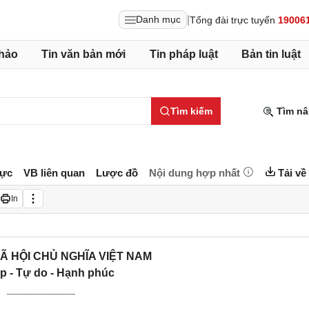
|
Danh mục
Tổng đài trực tuyến
19006
hảo
Tin văn bản mới
Tin pháp luật
Bản tin luật
Tìm kiếm
Tìm nâ
lực
VB liên quan
Lược đồ
Nội dung hợp nhất
Tải về
In
Ã HỘI CHỦ NGHĨA VIỆT NAM
p - Tự do - Hạnh phúc
___________