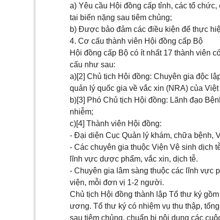
a) Yêu cầu Hội đồng cấp tỉnh, các tổ chức,
tai biến nặng sau tiêm chủng;
b) Được bảo đảm các điều kiện để thực hi
4. Cơ cấu thành viên Hội đồng cấp Bộ
Hội đồng cấp Bộ có ít nhất 17 thành viên c
cấu như sau:
a)
[2]
Chủ tịch Hội đồng: Chuyên gia độc lập
quản lý quốc gia về vắc xin (NRA) của Việ
b)
[3]
Phó Chủ tịch Hội đồng: Lãnh đạo Bệnh
nhiễm;
c)
[4]
Thành viên Hội đồng:
- Đại diện Cục Quản lý khám, chữa bệnh, V
- Các chuyên gia thuộc Viện Vệ sinh dịch t
lĩnh vực dược phẩm, vắc xin, dịch tễ.
- Chuyên gia lâm sàng thuộc các lĩnh vực 
viện, mỗi đơn vị 1-2 người.
Chủ tịch Hội đồng thành lập Tổ thư ký gồm 
ương. Tổ thư ký có nhiệm vụ thu thập, tổng
sau tiêm chủng, chuẩn bị nội dung các cuộ