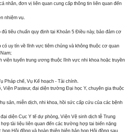
 cá nhân, đơn vị liên quan cung cấp thông tin liên quan đến
ện nhiệm vụ.
ó đủ tiêu chuẩn quy định tại Khoản 5 Điều này, bảo đảm cơ
 có uy tín về lĩnh vực tiêm chủng và không thuộc cơ quan
t Nam;
 viện tuyến trung ương thuộc lĩnh vực nhi khoa hoặc truyền
ụ Pháp chế, Vụ Kế hoạch - Tài chính.
ễ, Viện Pasteur, đại diện trường Đại học Y, chuyên gia thuộc
phụ sản, miễn dịch, nhi khoa, hồi sức cấp cứu của các bệnh
đại diện Cục Y tế dự phòng, Viện Vệ sinh dịch tễ Trung
 hợp tài liệu liên quan đến các trường hợp tai biến nặng
c họp Hội đồng và hoàn thiện biên bản họp Hội đồng sau