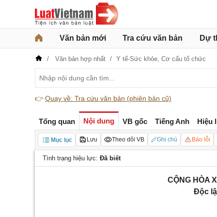
Văn bản mới
Tra cứu văn bản
Dự t
Văn bản hợp nhất
Y tế-Sức khỏe,
Cơ cấu tổ chức
👉
Quay về: Tra cứu văn bản (phiên bản cũ)
Nội dung
Tổng quan
VB gốc
Tiếng Anh
Hiệu 
Lưu
Theo dõi VB
Ghi chú
Báo lỗi
Mục lục
Tình trạng hiệu lực:
Đã biết
CỘNG HÒA X
Độc lậ