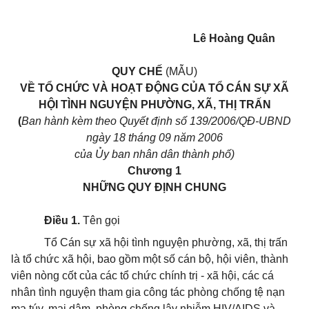
Lê Hoàng Quân
QUY CHẾ
(MẪU)
VỀ TỔ CHỨC VÀ HOẠT ĐỘNG CỦA TỔ CÁN SỰ XÃ
HỘI TÌNH NGUYỆN PHƯỜNG, XÃ, THỊ TRẤN
(
Ban hành kèm theo Quyết định số 139/2006/QĐ-UBND
ngày 18 tháng 09 năm 2006
của Ủy ban nhân dân thành phố)
Chương 1
NHỮNG QUY ĐỊNH CHUNG
Điều 1.
Tên gọi
Tổ Cán sự xã hội tình nguyện phường, xã, thị trấn
là tổ chức xã hội, bao gồm một số cán bộ, hội viên, thành
viên nòng cốt của các tổ chức chính trị - xã hội, các cá
nhân tình nguyện tham gia công tác phòng chống tệ nạn
ma túy, mại dâm, phòng chống lây nhiễm HIV/AIDS và