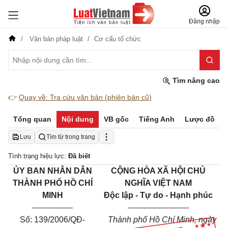
Đăng nhập
Văn bản pháp luật
Cơ cấu tổ chức
Tìm nâng cao
👉
Quay về: Tra cứu văn bản (phiên bản cũ)
Tổng quan
Nội dung
VB gốc
Tiếng Anh
Lược đồ
Lưu
Tìm từ trong trang
Tình trạng hiệu lực:
Đã biết
ỦY BAN NHÂN DÂN
CỘNG HÒA XÃ HỘI CHỦ
THÀNH PHỐ HỒ CHÍ
NGHĨA VIỆT NAM
MINH
Độc lập - Tự do - Hạnh phúc
----------------
------------------------
Số: 139/2006/QĐ-
Thành phố Hồ Chí Minh, ngày