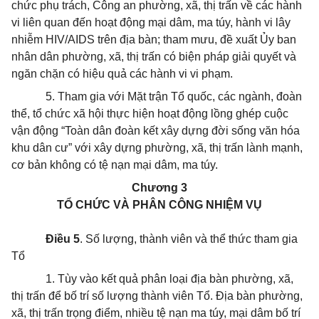
chức phụ trách, Công an phường, xã, thị trấn về các hành
vi liên quan đến hoạt động mại dâm, ma túy, hành vi lây
nhiễm HIV/AIDS trên địa bàn; tham mưu, đề xuất Ủy ban
nhân dân phường, xã, thị trấn có biện pháp giải quyết và
ngăn chặn có hiệu quả các hành vi vi phạm.
5. Tham gia với Mặt trận Tổ quốc, các ngành, đoàn
thể, tổ chức xã hội thực hiện hoạt động lồng ghép cuộc
vận động “Toàn dân đoàn kết xây dựng đời sống văn hóa
khu dân cư” với xây dựng phường, xã, thị trấn lành mạnh,
cơ bản không có tệ nạn mại dâm, ma túy.
Chương 3
TỔ CHỨC VÀ PHÂN CÔNG NHIỆM VỤ
Điều 5
. Số lượng, thành viên và thể thức tham gia
Tổ
1. Tùy vào kết quả phân loại địa bàn phường, xã,
thị trấn để bố trí số lượng thành viên Tổ. Địa bàn phường,
xã, thị trấn trọng điểm, nhiều tệ nạn ma túy, mại dâm bố trí