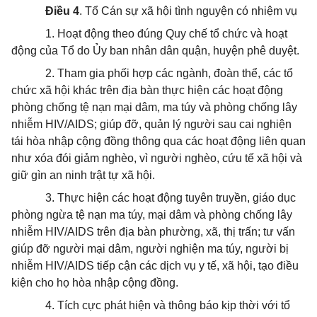
Điều 4
. Tổ Cán sự xã hội tình nguyện có nhiệm vụ
1. Hoạt động theo đúng Quy chế tổ chức và hoạt
động của Tổ do Ủy ban nhân dân quận, huyện phê duyệt.
2. Tham gia phối hợp các ngành, đoàn thể, các tổ
chức xã hội khác trên địa bàn thực hiện các hoạt động
phòng chống tệ nạn mại dâm, ma túy và phòng chống lây
nhiễm HIV/AIDS; giúp đỡ, quản lý người sau cai nghiện
tái hòa nhập cộng đồng thông qua các hoạt động liên quan
như xóa đói giảm nghèo, vì người nghèo, cứu tế xã hội và
giữ gìn an ninh trật tự xã hội.
3. Thực hiện các hoạt động tuyên truyền, giáo dục
phòng ngừa tệ nạn ma túy, mại dâm và phòng chống lây
nhiễm HIV/AIDS trên địa bàn phường, xã, thị trấn; tư vấn
giúp đỡ người mại dâm, người nghiện ma túy, người bị
nhiễm HIV/AIDS tiếp cận các dịch vụ y tế, xã hội, tạo điều
kiện cho họ hòa nhập cộng đồng.
4. Tích cực phát hiện và thông báo kịp thời với tổ