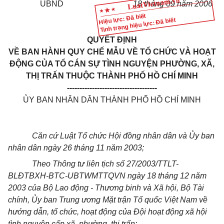
UBND
18 tháng 09 năm 2006
Hiệu lực: Đã biết
Tình trạng hiệu lực: Đã biết
QUYẾT ĐỊNH
VỀ BAN HÀNH QUY CHẾ MẪU VỀ TỔ CHỨC VÀ HOẠT
ĐỘNG CỦA TỔ CÁN SỰ TÌNH NGUYỆN PHƯỜNG, XÃ,
THỊ TRẤN THUỘC THÀNH PHỐ HỒ CHÍ MINH
------------------------------------
ỦY BAN NHÂN DÂN THÀNH PHỐ HỒ CHÍ MINH
Căn cứ Luật Tổ chức Hội đồng nhân dân và Ủy ban
nhân dân ngày 26 tháng 11 năm 2003;
Theo Thông tư liên tịch số 27/2003/TTLT-
BLĐTBXH-BTC-UBTWMTTQVN ngày 18 tháng 12 năm
2003 của Bộ Lao động - Thương binh và Xã hội, Bộ Tài
chính, Ủy ban Trung ương Mặt trận Tổ quốc Việt Nam về
hướng dẫn, tổ chức, hoạt động của Đội hoạt động xã hội
tình nguyện cấp xã, phường, thị trấn;