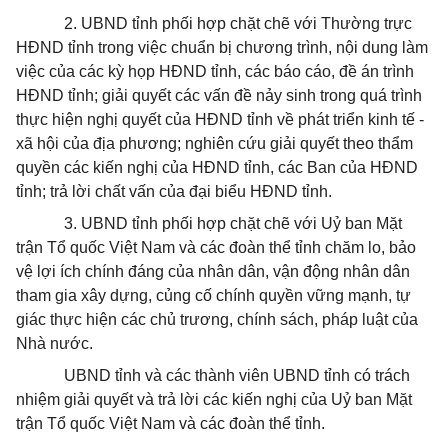
2. UBND tỉnh phối hợp chặt chẽ với Thường trực
HĐND tỉnh trong việc chuẩn bị chương trình, nội dung làm
việc của các kỳ họp HĐND tỉnh, các báo cáo, đề án trình
HĐND tỉnh; giải quyết các vấn đề nảy sinh trong quá trình
thực hiện nghị quyết của HĐND tỉnh về phát triển kinh tế -
xã hội của địa phương; nghiên cứu giải quyết theo thẩm
quyền các kiến nghị của HĐND tỉnh, các Ban của HĐND
tỉnh; trả lời chất vấn của đại biểu HĐND tỉnh.
3. UBND tỉnh phối hợp chặt chẽ với Uỷ ban Mặt
trận Tổ quốc Việt Nam và các đoàn thể tỉnh chăm lo, bảo
vệ lợi ích chính đáng của nhân dân, vận động nhân dân
tham gia xây dựng, củng cố chính quyền vững mạnh, tự
giác thực hiện các chủ trương, chính sách, pháp luật của
Nhà nước.
UBND tỉnh và các thành viên UBND tỉnh có trách
nhiệm giải quyết và trả lời các kiến nghị của Uỷ ban Mặt
trận Tổ quốc Việt Nam và các đoàn thể tỉnh.