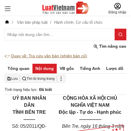
Đăng nhập
Văn bản pháp luật
Hành chính,
Cơ cấu tổ chức
Tìm nâng cao
👉
Quay về: Tra cứu văn bản (phiên bản cũ)
Tổng quan
Nội dung
VB gốc
Tiếng Anh
Lược đồ
Lưu
Tìm từ trong trang
Tình trạng hiệu lực:
Đã biết
UỶ BAN NHÂN
CỘNG HÒA XÃ HỘI CHỦ
DÂN
NGHĨA VIỆT NAM
TỈNH BẾN TRE
Độc lập - Tự do - Hạnh phúc
--------
---------------
Số: 05/2011/QĐ-
Bến Tre, ngày 16 tháng 3 năm