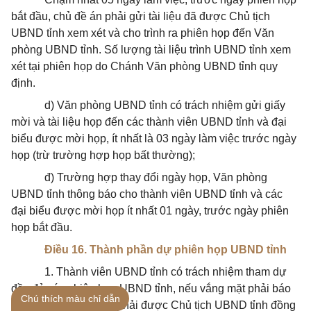
bắt đầu, chủ đề án phải gửi tài liệu đã được Chủ tịch
UBND tỉnh xem xét và cho trình ra phiên họp đến Văn
phòng UBND tỉnh. Số lượng tài liệu trình UBND tỉnh xem
xét tại phiên họp do Chánh Văn phòng UBND tỉnh quy
định.
d) Văn phòng UBND tỉnh có trách nhiệm gửi giấy
mời và tài liệu họp đến các thành viên UBND tỉnh và đại
biểu được mời họp, ít nhất là 03 ngày làm việc trước ngày
họp (trừ trường hợp họp bất thường);
đ) Trường hợp thay đổi ngày họp, Văn phòng
UBND tỉnh thông báo cho thành viên UBND tỉnh và các
đại biểu được mời họp ít nhất 01 ngày, trước ngày phiên
họp bắt đầu.
Điều 16. Thành phần dự phiên họp UBND tỉnh
1. Thành viên UBND tỉnh có trách nhiệm tham dự
đầy đủ các phiên họp UBND tỉnh, nếu vắng mặt phải báo
Chú thích màu chỉ dẫn
cáo bằng văn bản và phải được Chủ tịch UBND tỉnh đồng