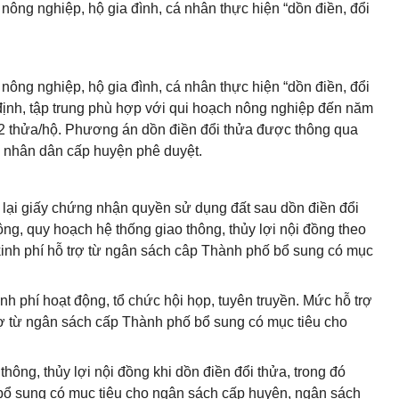
nông nghiệp, hộ gia đình, cá nhân thực hiện “dồn điền, đổi
 nông nghiệp, hộ gia đình, cá nhân
th
ực hiện “
dồ
n đi
ề
n, đ
ổ
i
nh, tập tr
u
ng phù hợp với qui hoạch nông nghiệp đến năm
02 thửa/hộ. Phương án dồn điền đổi thửa được thông qua
 nhân dân c
ấ
p huyện phê duyệt.
p lại giấy chứng nhận quy
ề
n sử dụng đất sau d
ồ
n điền đ
ổ
i
ộng, quy hoạch hệ th
ố
ng giao thông, thủy lợi nội đ
ồ
ng theo
nh phí hỗ trợ từ ngân sách câp Thành ph
ố
b
ổ
sung có mục
nh phí hoạt động, tổ chức hội họp, tuyên truy
ề
n. Mức hỗ trợ
rợ từ ngân sách cấp Thành phố bổ sung có mục tiêu cho
hông, thủy lợi nội đồng khi dồn điền đổi thửa, trong đó
ổ sung có mục tiêu cho ngân sách cấp huyện, ngân sách