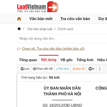
Văn bản mới
Tra cứu văn bản
Dự t
Văn bản pháp luật
Chính sách
👉
Quay về: Tra cứu văn bản (phiên bản cũ)
Nội dung
Tổng quan
VB gốc
Tiếng Anh
Hiệu 
Lưu
Theo dõi VB
Ghi chú
Báo lỗi
In
Tình trạng hiệu lực:
Đã biết
ỦY BAN NHÂN DÂN
CỘNG 
THÀNH PHỐ HÀ NỘI
------
----------
-
Số:
16/2012/QĐ-UBND