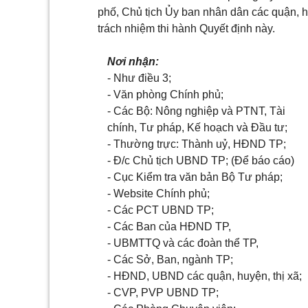
phố, Chủ tịch
Ủy
ban nhân dân các quận, hu
trách nhiệm thi hành Quyết định này.
Nơi nhận:
- Như điều 3;
-
Văn phòng
C
hính phủ;
-
Các Bộ: Nông nghiệp và PTNT
,
T
à
i
chính, Tư pháp, Kế hoạch và Đầu tư;
- Thường trực: Thành uỷ, HĐND TP;
-
Đ/c Chủ tịch UBND TP; (Để báo cáo)
-
Cục Kiểm tra văn bản Bộ Tư pháp;
-
Website Chính ph
ủ
;
-
Các PCT UBND TP;
-
Các Ban của HĐND TP,
-
UBMTTQ và các đoàn th
ể
TP,
-
Các Sở, Ban, ngành TP;
-
HĐND, UBND các quận, huyện, thị xã;
-
CVP, PVP UBND TP;