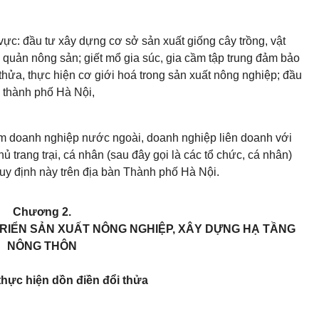
vực: đầu tư xây dựng cơ sở sản xuất giống cây trồng, vật
 quản nông sản; giết mổ gia súc, gia cầm tập trung đảm bảo
 thửa, thực hiện cơ giới hoá trong sản xuất nông nghiệp; đầu
n thành phố Hà Nội,
 doanh nghiệp nước ngoài, doanh nghiệp liên doanh với
ủ trang trại, cá nhân (sau đây gọi là các tổ chức, cá nhân)
Quy định này trên địa bàn Thành phố Hà Nội.
Chương
2.
RIỂN SẢN XUẤT NÔNG NGHIỆP, XÂY DỰNG HẠ TẦNG
NÔNG THÔN
thực hiện d
ồ
n điền đổi thửa