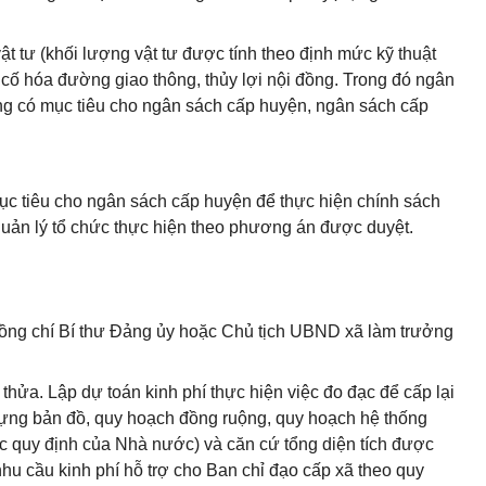
ật tư (khối lượng vật tư được tính theo định mức kỹ thuật
 cố hóa đường giao thông, thủy lợi nội đồng. Trong đó ngân
ng có mục tiêu cho ngân sách cấp huyện, ngân sách cấp
c tiêu cho ngân sách cấp huyện để thực hiện chính sách
quản lý tổ chức thực hiện theo phương án được duyệt.
đồng chí Bí thư Đảng ủy hoặc Chủ tịch UBND xã làm trưởng
hửa. Lập dự toán kinh phí thực hiện việc đo đạc để cấp lại
ựng bản đồ, quy hoạch đ
ồ
ng ruộng, quy hoạch hệ th
ố
ng
ức quy định của Nhà nước) và căn cứ t
ổ
ng diện tích được
nhu cầu kinh phí hỗ trợ cho Ban chỉ đạo cấp xã theo quy