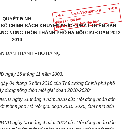
QUYẾT ĐỊNH
Hiệu lực: Đã biết
Tình trạng hiệu lực: Đã biết
T SỐ CHÍNH SÁCH KHUYẾN KHÍCH PHÁT TRIỂN SẢN
NG NÔNG THÔN THÀNH PHỐ HÀ NỘI GIAI ĐOẠN 2012-
2016
-----------------------
ÂN DÂN THÀNH PHỐ HÀ NỘI
D ngày 26 tháng 11 năm 2003;
ngày 04 tháng 6 năm 2010 của Thủ tướng Chính phủ phê
xây dựng nông thôn mới giai đoạn 2010-2020;
HĐND ngày 21 tháng 4 năm 2010 của Hội đồng nhân dân
ới thành phố Hà Nội giai đoạn 2010-2020, tầm nhìn đến
ĐND ngày 05 tháng 4 năm 2012 của Hội đồng nhân dân