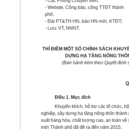
-
Các Phòng Chuyên viên;
-
Webste
,
Công báo, cổng TTĐT thành
phố,
-
Đài PT&TH HN, báo HN mới, KTĐT;
-
Lưu: VT, NNNT.
THÍ ĐIỂM MỘT SỐ CHÍNH SÁCH KHUY
DỰNG HẠ TẦNG NÔNG THÔN 
(Ban hành kèm theo
Quyết định
Q
Điều 1. Mục đích
Khuyến khích, hỗ trợ các t
ổ
chức, hộ
nghiệp, xây dựng hạ tầng nông thôn thành
xuất hàng hóa, chất lượng cao, an toàn vệ
mới Thành phố đã đề ra đến năm 2015.