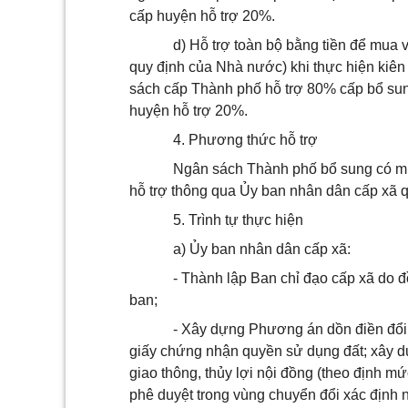
cấp huyện hỗ trợ 20%.
d)
H
ỗ
trợ toàn bộ bằng tiền để mua v
quy định của Nhà nước) khi thực hiện kiên
sách cấp Thành ph
ố
hỗ trợ 80% cấp bổ su
huyện hỗ trợ 20%.
4.
Phương thức hỗ trợ
Ngân sách Thành phố bổ sung có mụ
hỗ trợ thông qua Ủy ban nhân dân cấp xã 
5.
Trình tự thực hiện
a)
Ủy ban nhân dân cấp xã:
-
Thành lập Ban chỉ đạo cấp xã do 
ban;
-
Xây dựng Phương án dồn điền đổi t
giấy chứng nhận quyền sử dụng đất; xây d
giao thông, thủy lợi nội đồng (theo định m
phê duyệt trong vùng chuyển đ
ổ
i xác định 