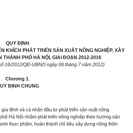
QUY ĐỊNH
ẾN KHÍCH PHÁT TRIỂN SẢN XUẤT NÔNG NGHIỆP, XÂY
THÀNH PHỐ HÀ NỘI, GIAI ĐOẠN 2012-2016
số
16
/2012/
Q
Đ-UBND ngày
06
tháng 7 năm 20
1
2)
Chương
1.
UY ĐỊNH CHUNG
 gia đình và cá nhân đầu tư phát triển s
ả
n xuất nông
 phố Hà Nội nhằm phát triển nông nghiệp theo hướng sản
 sinh thực phẩm, hoàn thành chỉ tiêu xây dựng nông thôn