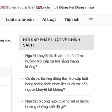
|
|
192
Gói dịch vụ & Giá
English
Đăng ký
/ Đăng nhập
Luật sư tư vấn
AI Luật
Tiện ích
HỎI ĐÁP PHÁP LUẬT VỀ CHÍNH
ng cao
SÁCH
Người khuyết tật đi làm có còn được
hưởng trợ cấp xã hội hằng tháng
không?
​Có được hưởng đồng thời trợ cấp tuất
hàng tháng thân nhân liệt sĩ và trợ cấp
người khuyết tật không?
Người có công nuôi dưỡng liệt sĩ được
hưởng những chế độ gì?