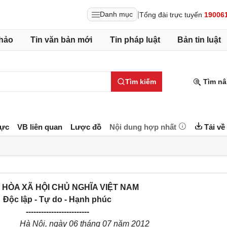
|
Danh mục
Tổng đài trực tuyến
19006
hảo
Tin văn bản mới
Tin pháp luật
Bản tin luật
Tìm kiếm
Tìm nâ
lực
VB liên quan
Lược đồ
Nội dung hợp nhất
Tải về
HÒA XÃ HỘI CHỦ NGHĨA VIỆT NAM
Độc lập - Tự do - Hạnh phúc
-------------
----------
--
Hà Nội, ngày
06
tháng
07
năm
2012