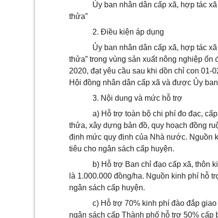
Ủ
y ban nhân dân cấp xã, hợp tác xã 
thửa”
2.
Điều kiện áp dụng
Ủ
y ban nhân dân cấp xã, hợp tác xã
thửa” trong vùng sản xuất nông nghiệp ổn đị
2020, đạt y
ê
u cầu sau khi dồn chỉ con 01-
Hội đồng nhân dân cấp xã và được
Ủ
y ban
3.
Nội dung và mức hỗ trợ
a)
Hỗ trợ toàn bộ chi phí đo đạc, cấ
thửa, xây dựng bản đồ, quy hoạch đồng ru
định mức quy định của Nhà nước. Nguồn ki
tiêu cho ngân sách cấp huyện.
b)
Hỗ trợ Ban chỉ đạo cấp xã, thôn ki
là 1.000.000 đồng/ha. Nguồn kinh phí hỗ t
ngân sách cấp huyện.
c)
Hỗ trợ 70% kinh phí đào đắp giao t
ngân sách cấp Thành phố hỗ trợ 50% cấp b