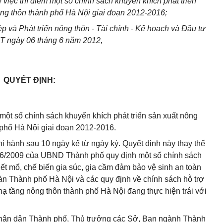
ề việc thí điểm một số chính sách khuyến khích phát
tr
iển
ông thôn thành phố Hà Nội giai đoạn 2012-2016;
 và Phát triển nông thôn - Tài chính - K
ế
hoạch và Đầu tư
T ngày 06 tháng 6 năm 2012,
QUYẾT ĐỊNH:
một số chính sách khuyến khích phát triển sản xuất nông
 phố Hà Nội giai đoạn 2012-2016.
hi hành sau 10 ngày kể từ ngày ký. Quyết định này thay thế
6/2009 của UBND Thành phố quy định một số chính sách
ết mổ, chế biến gia súc, gia cầm đảm bảo vệ sinh an toàn
bàn Thành phố Hà Nội và các quy địn
h
về chính sách hỗ trợ
hạ tầng nông thôn thành phố Hà Nội đang thực hiện trái với
ân dân Thành phố, Thủ trư
ở
ng các Sở, Ban ngành Thành