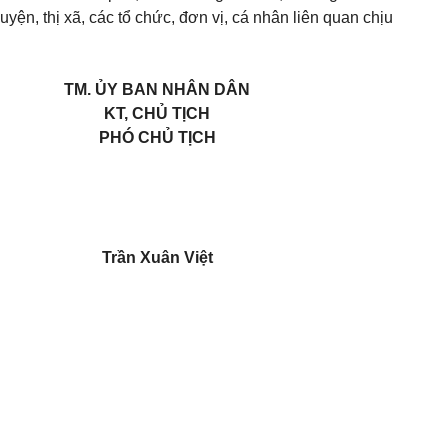
yện, thị xã, các t
ổ
chức, đơn vị, cá nh
â
n liên quan chịu
TM. ỦY BAN NHÂN DÂN
KT, CHỦ TỊCH
PHÓ CHỦ TỊCH
Trần Xuân Việt