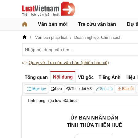
Văn bản mới
Tra cứu văn bản
Dự t
Văn bản pháp luật
Doanh nghiệp,
Chính sách
👉
Quay về: Tra cứu văn bản (phiên bản cũ)
Nội dung
Tổng quan
VB gốc
Tiếng Anh
Hiệu 
Lưu
Theo dõi VB
Ghi chú
Báo lỗi
Mục lục
Tình trạng hiệu lực:
Đã biết
ỦY BAN NHÂN DÂN
TỈNH THỪA THIÊN HUẾ
____________