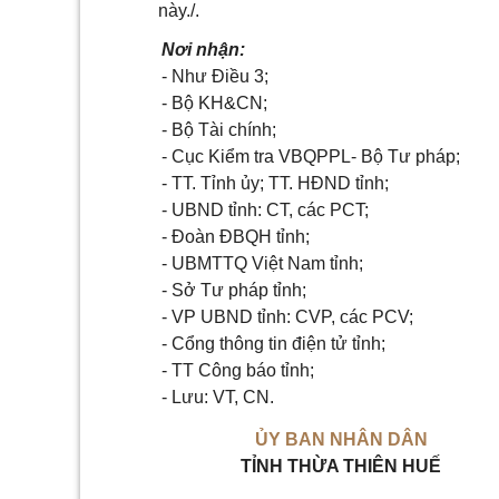
này./.
Nơi nhận:
- Như Điều 3;
- Bộ KH&CN;
- Bộ Tài chính;
- Cục Kiểm tra VBQPPL- Bộ Tư pháp;
- TT. Tỉnh ủy; TT. HĐND tỉnh;
- UBND tỉnh: CT, các PCT;
- Đoàn ĐBQH tỉnh;
- UBMTTQ Việt Nam tỉnh;
- Sở Tư pháp tỉnh;
- VP UBND tỉnh: CVP, các PCV;
- Cổng thông tin điện tử tỉnh;
- TT Công báo tỉnh;
- Lưu: VT, CN.
ỦY BAN NHÂN DÂN
TỈNH THỪA THIÊN HUẾ
____________