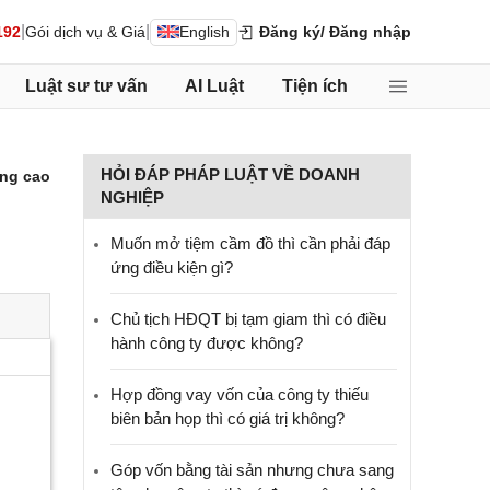
|
|
192
Gói dịch vụ & Giá
English
Đăng ký
/ Đăng nhập
Luật sư tư vấn
AI Luật
Tiện ích
HỎI ĐÁP PHÁP LUẬT VỀ DOANH
ng cao
NGHIỆP
Muốn mở tiệm cầm đồ thì cần phải đáp
ứng điều kiện gì?
Chủ tịch HĐQT bị tạm giam thì có điều
hành công ty được không?
Hợp đồng vay vốn của công ty thiếu
biên bản họp thì có giá trị không?
Góp vốn bằng tài sản nhưng chưa sang