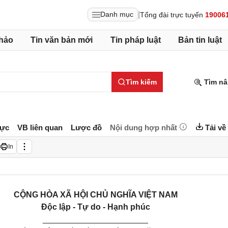
|
Danh mục
Tổng đài trực tuyến
19006
hảo
Tin văn bản mới
Tin pháp luật
Bản tin luật
Tìm kiếm
Tìm nâ
lực
VB liên quan
Lược đồ
Nội dung hợp nhất
Tải về
In
CỘNG HÒA XÃ HỘI CHỦ NGHĨA VIỆT NAM
Đ
ộc lập - Tự do - Hạnh ph
ú
c
_______________________