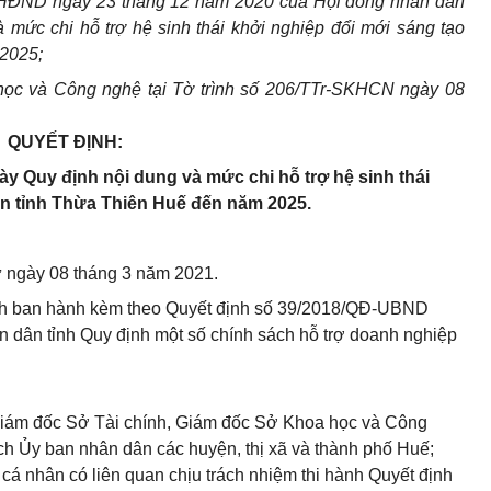
-HĐND ngày 23 tháng 12 năm 2020 của Hội đồng nhân dân
 mức chi hỗ trợ hệ sinh thái khởi nghiệp đổi mới sáng tạo
 2025;
ọc và Công nghệ tại Tờ trình số 206/TTr-SKHCN ngày 08
QUYẾT ĐỊNH:
y Quy định nội dung và mức chi hỗ trợ hệ sinh thái
bàn tỉnh Thừa Thiên Huế đến năm 2025.
từ ngày 08 tháng 3 năm 2021.
h ban hành kèm theo Quyết định số 39/2018/QĐ-UBND
 dân tỉnh Quy định một số chính sách hỗ trợ doanh nghiệp
iám đốc Sở Tài chính, Giám đốc Sở Khoa học và Công
h Ủy ban nhân dân các huyện, thị xã và thành phố Huế;
cá nhân có liên quan chịu trách nhiệm thi hành Quyết định