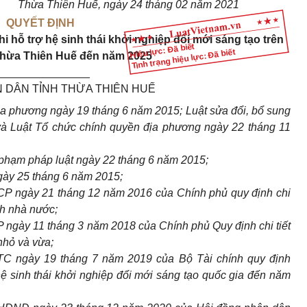
Thừa Thiên Huế, ngày
24
tháng 02 năm 2021
QUYẾT ĐỊNH
 hỗ trợ hệ sinh thái khởi nghiệp đổi mới sáng tạo trên
Hiệu lực: Đã biết
Tình trạng hiệu lực: Đã biết
 Thừa Thiên Huế đến năm 2025
_______________
 DÂN TỈNH THỪA THIÊN HUẾ
a phương ngày 19 tháng 6 năm 2015; Luật sửa đổi, bổ sung
và Luật Tổ chức chính quyền địa phương ngày 22 tháng 11
phạm pháp luật ngày 22 tháng 6 năm 2015;
ày 25 tháng 6 năm 2015;
CP ngày 21 tháng 12 năm 2016 của Chính phủ quy định chi
ch nhà nước;
ngày 11 tháng 3 năm 2018 của Chính phủ Quy định chi tiết
nhỏ và vừa;
TC ngày 19 tháng 7 năm 2019 của Bộ Tài chính quy định
 hệ sinh thái khởi nghiệp đổi mới sáng tạo quốc gia đến năm