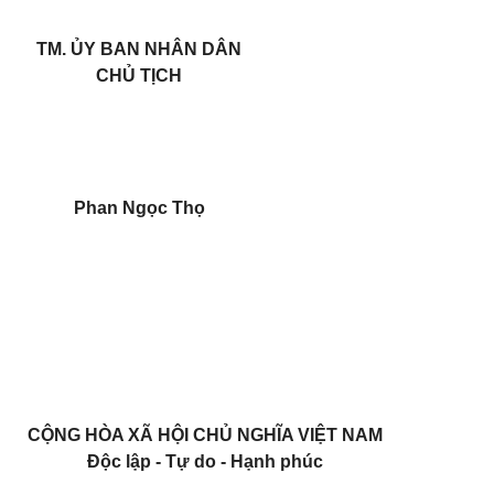
TM. ỦY BAN NHÂN DÂN
CHỦ TỊCH
Phan Ngọc Thọ
CỘNG HÒA XÃ HỘI CHỦ NGHĨA VIỆT NAM
Đ
ộc lập - Tự do - Hạnh ph
ú
c
_______________________