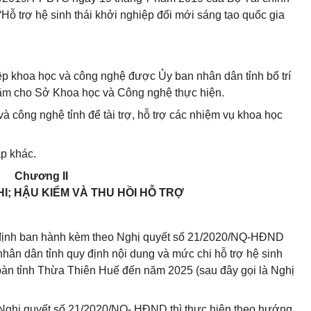
“Hỗ trợ hệ sinh thái khởi nghiệp đổi mới sáng tạo quốc gia
p khoa học và công nghệ được Ủy ban nhân dân tỉnh bố trí
ăm cho Sở Khoa học và Công nghệ thực hiện.
à công nghệ tỉnh để tài trợ, hỗ trợ các nhiệm vụ khoa học
p khác.
Chương II
I; HẬU KIỂM VÀ THU HỒI HỖ TRỢ
y định ban hành kèm theo Nghị quyết số 21/2020/NQ-HĐND
ân dân tỉnh quy định nội dung và mức chi hỗ trợ hệ sinh
a bàn tỉnh Thừa Thiên Huế đến năm 2025 (sau đây gọi là Nghị
i Nghị quyết số 21/2020/NQ- HĐND thì thực hiện theo hướng