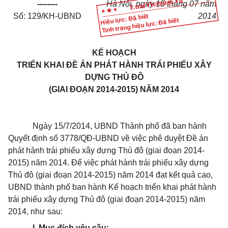
--------
Hà Nội, ngày 15 tháng 07 năm
Số: 129/KH-UBND
2014
Hiệu lực: Đã biết
Tình trạng hiệu lực: Đã biết
KẾ HOẠCH
TRIỂN KHAI ĐỀ ÁN PHÁT HÀNH TRÁI PHIẾU XÂY
DỰNG THỦ ĐÔ
(GIAI ĐOẠN 2014-2015) NĂM 2014
Ngày 15/7/2014, UBND Thành phố đã ban hành
Quyết định số 3778/QĐ-UBND về việc phê duyệt
Đề án
phát hành trái phiếu xây dựng Thủ đô (giai đoạn 2014-
2015) năm 2014. Để việc phát hành trái phiếu xây dựng
Thủ đô (giai đoạn 2014-2015) năm 2014 đạt kết quả cao,
UBND thành phố ban hành Kế hoạch triển khai phát hành
trái phiếu xây dựng Thủ đô (giai đoạn 2014-2015) năm
2014, như sau:
I. Mục đích yêu cầu: