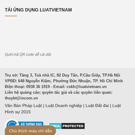
TẢI ỨNG DỤNG LUATVIETNAM
Quét mã QR code để cài đặt
Trụ sở: Tầng 3, Toà nhà IC, 82 Duy Tân, P.Cầu Giấy, TP.Hà Nội
VPĐD: 648 Nguyễn Kiệm, Phường Đức Nhuận, TP. Hồ Chí Minh
Điện thoại: 0938 36 1919 - Email:
cskh@luatvietnam.vn
Liên hệ quảng cáo; quyền tác giả và các quyền liên quan:
thuybt@incom.vn
Văn Bản Pháp Luật
|
Luật Doanh nghiệp
|
Luật Đất đai
|
Luật
Hình sự 2015
Chú thích màu chỉ dẫn