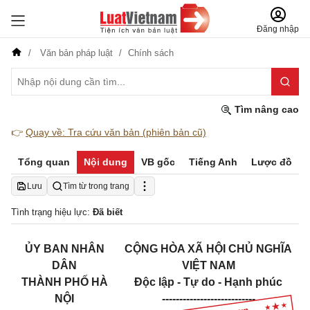
Đăng nhập
Văn bản pháp luật
Chính sách
Tìm nâng cao
👉
Quay về: Tra cứu văn bản (phiên bản cũ)
Tổng quan
Nội dung
VB gốc
Tiếng Anh
Lược đồ
Lưu
Tìm từ trong trang
Tình trạng hiệu lực:
Đã biết
ỦY BAN NHÂN
CỘNG HÒA XÃ HỘI CHỦ NGHĨA
DÂN
VIỆT NAM
THÀNH PHỐ HÀ
Độc lập - Tự do - Hạnh phúc
NỘI
---------------------------