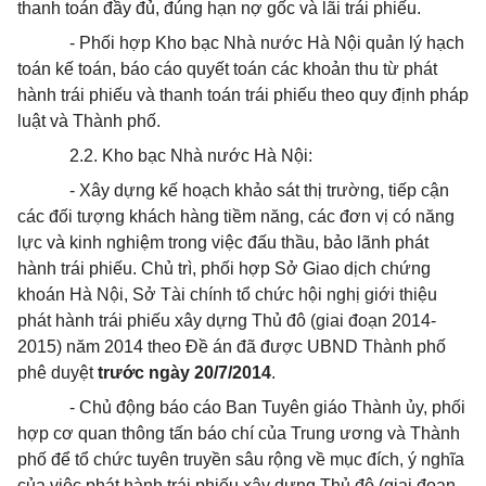
thanh toán đầy đủ, đúng hạn nợ gốc và lãi trái phiếu.
- Phối hợp
Kho bạc Nhà nước Hà Nội quản lý hạch
toán kế toán, báo cáo quyết toán các khoản thu từ phát
hành trái phiếu và thanh toán trái phiếu theo quy định pháp
luật và Thành phố.
2.2. Kho bạc Nhà nước Hà Nội:
- Xây dựng kế hoạch khảo sát thị trường, tiếp cận
các đối tượng khách hàng tiềm năng, các đơn vị có năng
lực và kinh nghiệm trong việc đấu thầu, bảo lãnh phát
hành trái phiếu. Chủ trì, phối hợp Sở Giao dịch chứng
k
hoán
Hà Nội, Sở Tài chính tổ chức hội nghị giới thiệu
phát hành trái phiếu xây dựng Thủ đô (giai đoạn 2014-
2015) năm 2014 theo Đề án đã được UBND Thành phố
phê duyệt
trước ngày 20/7/2014
.
- Chủ động báo cáo Ban Tuyên giáo Thành ủy, phối
hợp cơ quan thông tấn báo chí của Trung ương và
Thành
phố
để
tổ chức
tuyên truyền sâu rộng
về
mục đích, ý nghĩa
của việc phát hành trái phiếu xây dựng Thủ đô (giai đoạn