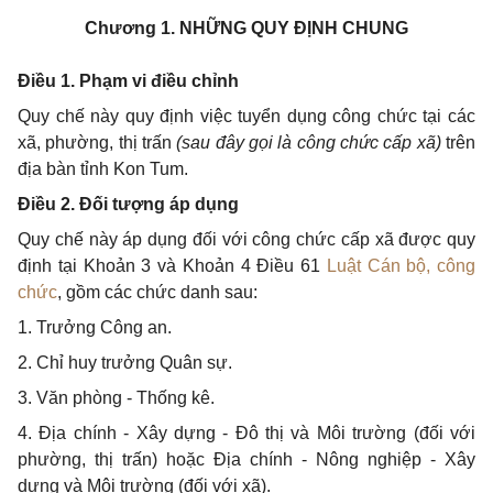
Chương 1. NHỮNG QUY ĐỊNH CHUNG
Điều 1. Phạm vi điều chỉnh
Quy chế này quy định việc tuyển dụng công chức tại các
xã, phường, thị tr
ấ
n
(sau đây gọi là c
ô
ng chức cấp xã)
tr
ê
n
địa bàn tỉnh Kon Tum.
Điều 2. Đối tư
ợ
ng áp dụng
Quy chế này áp dụng đối với công chức cấp xã được quy
định tại Khoản 3 và Khoản 4 Điều 61
Luật Cán bộ, công
chức
, gồm các chức danh sau:
1.
Trưởng Công an.
2.
Chỉ huy trưởng Quân sự.
3.
Văn phòng - Thống kê.
4.
Địa chính - Xây dựng - Đô thị và Môi trường (đ
ố
i với
phường, thị trấn) hoặc Địa chính - Nông nghiệp - Xây
dựng và Môi trường (đối với xã).