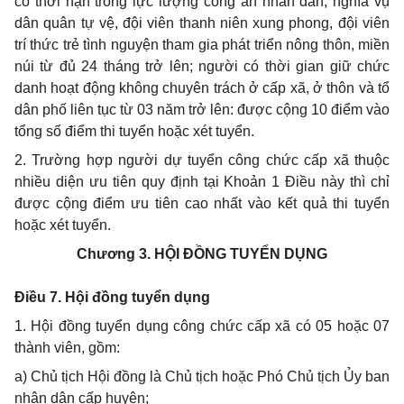
có thời hạn trong lực lượng công an nhân dân, ng
h
ĩa vụ
dân quân tự vệ, đội viên thanh niên xung phong, đội viên
trí thức trẻ tình nguyện tham gia phát tri
ể
n nông thôn, miền
núi từ đủ 24 tháng trở lên; người có thời gian giữ chức
danh hoạt động không chuyên trách ở cấp xã, ở thôn và tổ
dân phố liên tục từ 03 năm trở lên: được cộng 10 điểm vào
tổng s
ố
điểm thi tuyển hoặc xét tuyển.
2.
Trường hợp người dự tuyển công chức cấp xã thuộc
nhiều diện ưu tiên quy định tại Khoản 1 Điều này thì chỉ
được cộng điểm ưu tiên cao nhất vào kết quả thi tuyển
hoặc xét tuyển.
Chương 3.
HỘI ĐỒNG TUYỂN DỤNG
Điều 7. Hội đồng tuyển dụng
1.
Hội đồng tuyển dụng công chức cấp x
ã
có 05 hoặc 07
thành viên, gồm:
a)
Chủ tịch Hội đồng là Chủ tịch hoặc Phó Chủ tịch Ủy ban
nhân dân cấp huyện;