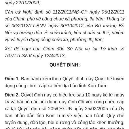
ngày 22/10/2009;
Căn cứ Nghị định số 112/2011/NĐ-CP ngày 05/12/2011
của Chính phủ về công chức xã phường, thị trấn; Thông tư
số 06/2012/TT-BNV ngày 30/10/2012 của Bộ trưởng Bộ
Nội vụ hướng dẫn về chức trách, tiêu chuẩn cụ thể, nhiệm
vụ và tuy
ể
n dụng công chức xã, phường, thị trấn;
Xét đ
ề
nghị của Giám đốc Sở Nội vụ tại T
ờ
trình s
ố
767/TTr-SNV ngày 12/4/2013,
QUYẾT ĐỊNH:
Điều 1.
Ban hành kèm theo Quyết định này
Q
uy chế tuyển
dụng công chức cấp xã trên
đ
ịa bàn tỉnh Kon Tum.
Điều 2.
Quyết định này có hiệu lực sau 10 ngày kể từ ngày
ký và bãi bỏ các nội dung quy định đối với công chức cấp
xã tại Quyết định số 205/
Q
Đ-
U
B ngày 25/02/2005 của Ủy
ban nhân dân tỉnh Kon Tum về việc ban hành Quy chế
tuyển dụng,
đ
ào tạo, bồi dưỡng và công tác khen thưởng,