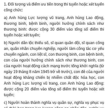
1.
Đối tượng và
đ
iểm ưu tiên trong thi tuyển hoặc xét tuyển
công chức:
a)
Anh hùng Lực lượng vũ trang, Anh hùng Lao động,
thương binh, bệnh binh, người hưởng chính sách như
thương binh: được cộng 30 điểm vào tổng số đi
ể
m thi
tuyển hoặc xét tuyển;
b)
Người dân tộc thiểu số, sĩ quan quân đội, sĩ quan công
an, quân nhân chuyên nghiệp, người làm công tác cơ yếu
chuyển ngành, con liệt sĩ, con thương binh, con bệnh binh,
con của người hưởng chính sách như thư
ơ
ng binh, con
của người hoạt động cách mạng trước tổng khởi nghĩa (từ
ngày 19 tháng 8 năm 1945 trở v
ề
trước), con đẻ của người
hoạt động kháng chi
ế
n bị nhi
ễ
m ch
ấ
t độc hóa học, con
Anh hùng Lực
lượng
vũ trang, con Anh hùng Lao động:
được cộng 20 điểm vào t
ổ
ng số điểm thi tuyển hoặc xét
tuyển;
c)
Người hoàn thành nghĩa vụ quân sự, nghĩa vụ phục vụ