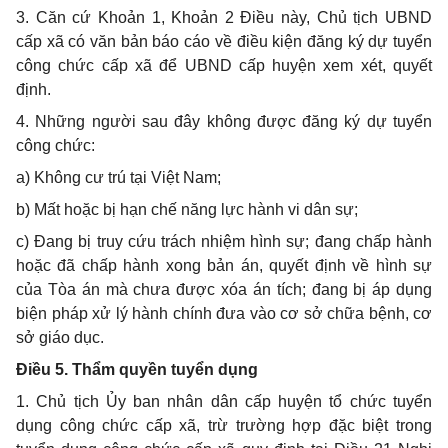
3.
Căn cứ Khoản 1, Khoản 2 Điều này, Chủ tịch UBND
cấp xã có văn bản báo cáo về điều kiện đăng ký dự tuyển
công chức cấp xã đ
ể
UBND cấp huyện xem xét, quyết
định.
4.
Những ngư
ờ
i sau
đ
ây không được đăng ký dự tuyển
công chức:
a)
Không cư trú tại Việt Nam;
b)
Mất hoặc bị hạn chế năng lực hành vi dân sự;
c)
Đang bị truy cứu trách nhiệm hình sự;
đ
ang chấp hành
hoặc đã chấp hành xong bản án, quyết định về hình sự
của Tòa án mà chưa được xóa án tích; đang bị áp dụng
biện pháp xử lý hành chính đưa vào cơ sở chữa bệnh, cơ
sở giáo dục.
Điều 5. Th
ẩ
m quyền tuyển dụng
1.
Chủ tịch Ủy ban nhân dân cấp huyện tổ chức tuyển
dụng công chức cấp xã, trừ trường hợp đặc biệt trong