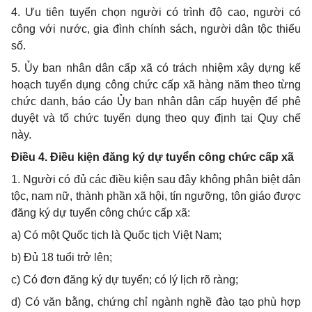
4.
Ưu tiên tuyển chọn người có trình độ cao, người có
công với nước, gia đình chính sách, người dân tộc thiểu
số.
5.
Ủy ban nhân dân cấp xã có trách nhiệm xây dựng kế
hoạch tuyển dụng công chức c
ấ
p xã hàng năm theo từng
chức danh, báo cáo Ủy ban nhân dân cấp huyện đ
ể
phê
duyệt và tổ chức tuyển dụng theo quy định tại Quy chế
này.
Điều 4. Điều kiện đăng ký dự tuyển công chức cấp xã
1.
Người có đ
ủ
các điều kiện sau đây không phân biệt dân
tộc, nam nữ, thành phần xã hội, tín ngưỡng, tôn giáo được
đăng ký dự tuyển công chức cấp xã:
a)
Có một Quốc tịch là Quốc tịch Việt Nam;
b)
Đủ 18 tuổi tr
ở
lên;
c)
Có đơn đăng ký dự tuyển; có lý lịch rõ ràng;
d)
Có văn b
ằ
ng, chứng chỉ ngành nghề đào tạo phù hợp