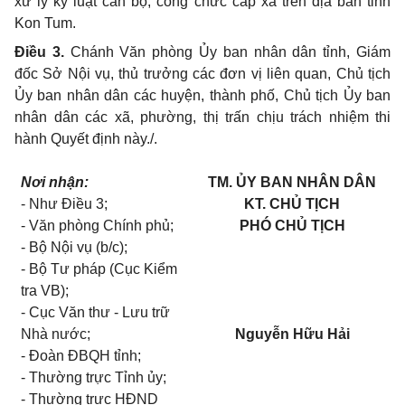
xử lý kỷ luật cán bộ, công chức cấp xã trên địa bàn tỉnh
Kon Tum.
Điều 3.
Chánh Văn phòng
Ủy
ban nhân dân tỉnh, Giám
đốc Sở Nội vụ, thủ trưởng các đơn vị liên quan, Chủ tịch
Ủy ban nhân dân các huyện, thành phố, Chủ tịch
Ủ
y ban
nhân dân các xã, phường, thị trấn chịu trách nhiệm
thi
hành Quyết định này./.
Nơi nhận:
TM. ỦY BAN NHÂN DÂN
-
Như Điều 3;
KT. CHỦ TỊCH
-
Văn phòng Chính ph
ủ
;
PHÓ CHỦ TỊCH
-
Bộ Nội vụ (b/c);
-
Bộ Tư pháp (Cục Ki
ể
m
tra VB);
-
Cục Văn thư - Lưu trữ
Nhà nước;
Nguyễn Hữu Hải
-
Đo
à
n ĐBQH t
ỉ
nh;
-
Thường trực T
ỉ
nh
ủy
;
-
Thường trực HĐND