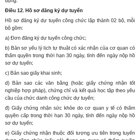
dụng.
Điều 12. Hồ sơ đăng ký dự tuyển
Hồ sơ đăng ký dự tuyển công chức lập thành 02 bộ, mỗi
bộ gồm:
a)
Đơn
đ
ăng ký dự tuyển công chức;
b)
Bản sơ yếu lý lịch
t
ự thuậ
t
có xác nhận của cơ quan có
thẩm quyền trong thời hạn 30 ngày, tính
đến
ngày nộp hồ
sơ dự tuyển;
c)
B
ả
n sao giấy khai sinh;
d)
Bản sao các văn bằng (hoặc giấy chứng nhận tốt
nghiệp hợp pháp), chứng chỉ và kết quả học tập theo yêu
cầu của chức danh công chức dự tuyển;
đ)
G
iấy chứng nhận sức khỏe do cơ quan y tế có thẩm
quyền cấp trong thời hạn 30 ngày, tính đến ngày nộp hồ
sơ dự tuyển;
e)
Giấy chứng nhận thuộc đối tượng ưu tiên trong tuyển