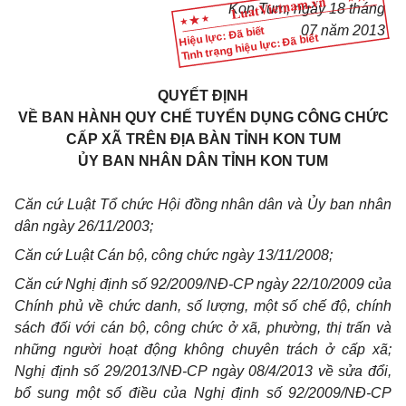
Kon Tum
, ngày
18
tháng
07
năm
2013
Hiệu lực: Đã biết
Tình trạng hiệu lực: Đã biết
QUYẾT ĐỊNH
VỀ BAN HÀNH QUY CHẾ TUYỂN DỤNG CÔNG CHỨC
CẤP XÃ TRÊN ĐỊA BÀN TỈNH KON TUM
ỦY BAN NHÂN DÂN TỈNH KON TUM
Căn cứ Luật Tổ chức Hội đồng nhân dân và
Ủ
y ban nhân
dân ngày 26/11/2003;
Căn cứ Luật Cán bộ, công chức ngày 13/11/2008;
Căn cứ Nghị định số 92/2009/NĐ-CP ngày 22/10/2009 của
Chính phủ về chức danh, số lượng, một số chế độ, chính
sách đối với cán bộ, công chức ở xã, phường, thị trấn và
những
người hoạt động không chuyên trách ở cấp xã;
Nghị định số 29/2013/NĐ-CP ngày 08/4/2013 về sửa đ
ổ
i,
bổ sung một số điều của Nghị định số 92/2009/NĐ-CP