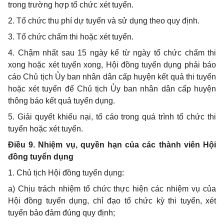
trong
trường hợp tổ chức
xét tuyển.
2.
Tổ chức thu phí dự tuy
ể
n và sử dụng
t
heo quy định.
3.
Tổ chức chấm thi hoặc xét tuyển.
4.
Chậm nhất sau 15 ngày kể từ ngày tổ chức chấm thi
xong hoặc xét tuyển xong, Hội đồng tuyển dụng phải báo
cáo Chủ tịch Ủy ban nhân dân cấp huyện kết quả thi tuyển
hoặc xét tuyển để Chủ tịch Ủy ban nhân dân cấp huyện
thông báo kết quả tuyển dụng.
5.
Giải quyết khiếu nại, tố cáo trong quá
t
rình tổ chức thi
tuyển hoặc xét tuyển.
Điều 9. Nhiệm vụ, quyền hạn của các thành viên Hội
đồng tuyển dụng
1.
Chủ tịch Hội đồng tuyển dụng:
a)
Chịu trách nhiệm tổ chức thực hiện các nhiệm vụ của
Hội đồng tuyển dụng, ch
ỉ
đạo tổ chức kỳ thi tuyển, xét
tuyển bảo đảm đúng quy định;