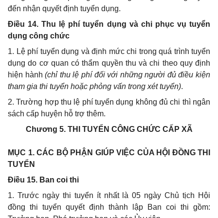
đến nhận quyết định tuyển dụng.
Điều 14. Thu
l
ệ phí tuyển dụng và chi phục vụ tuyển
dụng công chức
1.
Lệ phí tuyển dụng và định mức chi trong quá trình tuyển
dụng do cơ quan có th
ẩ
m quyền thu và chi theo quy định
hiện hành
(chỉ thu lệ phí đối với những người đủ điều kiện
tham gia thi tuyển hoặc phỏng v
ấ
n trong x
é
t tuyển)
.
2.
Trường hợp thu lệ phí tuyển dụng không đủ chi thì ngân
sách cấp huyện h
ỗ
trợ thêm.
Chương
5.
THI TUYỂN CÔNG CHỨC CẤP XÃ
MỤC 1. CÁC BỘ PHẬN GIÚP VIỆC CỦA HỘI ĐỒNG THI
TUYỂN
Điều 15. Ban coi th
i
1.
Trước ngày thi tuyển ít nhất là 05 ngày Chủ tịch Hội
đồng thi tuyển quyết định thành lập Ban coi thi gồm: