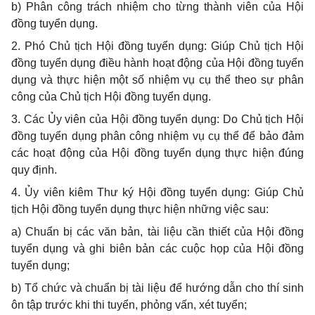
b)
Phân công trách nhiệm cho từng thành viên của Hội
đồng tuyển dụng.
2.
Phó Chủ tịch Hội đồng tu
y
ển dụng: Giúp Chủ tịch Hội
đồng tuyển dụng
đ
iều hành hoạt động của
H
ội đ
ồ
ng tuy
ể
n
dụng và thực hiện một số nhiệm vụ cụ th
ể
theo sự phân
công của Chủ tịch Hội đồng tuyển dụng.
3.
Các
Ủ
y viên của Hội đồng tuyển dụng: Do Chủ tịch Hội
đồng tuyển dụng phân công nhiệm vụ cụ thể để bảo đảm
các hoạt động của Hội đồng tuyển dụng thực hiện đúng
quy định.
4. Ủ
y viên kiêm Thư ký Hội đồng tuyển dụng: Giúp Chủ
tịch Hội đồng tuyển dụng thực hiện những việc sau:
a)
Chuẩn bị các văn bản, tài liệu cần thiết của Hội đồng
tuyển dụng và ghi bi
ê
n bản các cuộc họp của Hội đồng
tuyển dụng;
b)
Tổ chức và chuẩn bị tài liệu để hướng dẫn cho thí sinh
ôn tập trước khi thi tuyển, phỏng vấn, xét tuyển;