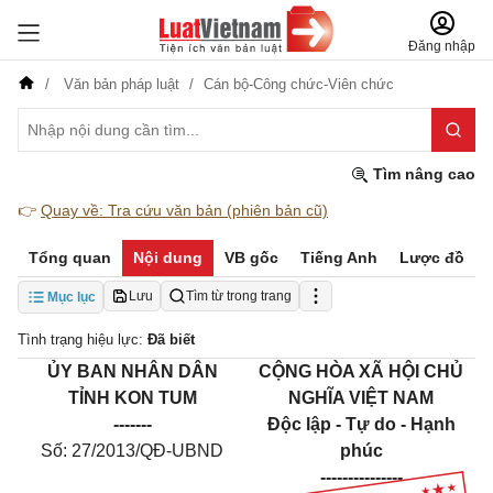
Đăng nhập
Văn bản pháp luật
Cán bộ-Công chức-Viên chức
Tìm nâng cao
👉
Quay về: Tra cứu văn bản (phiên bản cũ)
Tổng quan
Nội dung
VB gốc
Tiếng Anh
Lược đồ
Lưu
Tìm từ trong trang
Mục lục
Tình trạng hiệu lực:
Đã biết
ỦY BAN NHÂN DÂN
CỘNG HÒA XÃ HỘI CHỦ
TỈNH KON TUM
NGHĨA VIỆT NAM
-------
Độc lập - Tự do - Hạnh
Số:
27/2013/QĐ-UBND
phúc
---------------