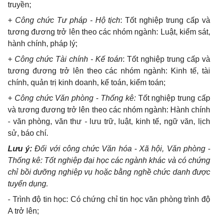
truyền;
+
Công chức Tư pháp - Hộ tịch
: Tốt nghiệp trung cấp và
tương đương trở lên theo các nhóm ngành: Luật, kiểm sát,
hành chính, pháp lý;
+
Công chức Tài chính - Kế toán
: Tốt nghiệp trung cấp và
tương đương trở lên theo các nhóm ngành: Kinh tế, tài
chính, quản trị kinh doanh, kế toán, kiểm toán;
+
Công chức Văn phòng - Thống kê:
Tốt nghiệp trung cấp
và tương
đ
ương trở lên theo các nhóm ngành: Hành chính
- văn phòng, văn thư - lưu trữ, luật, kinh tế, ngữ văn, lịch
sử, báo chí.
Lưu
ý
:
Đối với công chức Văn hóa - Xã hội, Văn ph
ò
ng -
Thống kê: Tốt nghiệp đại học các ngành khác và c
ó
ch
ứ
ng
chỉ bồi dư
ỡ
ng nghiệp vụ hoặc
b
ằng nghề chức danh được
tuy
ể
n dụng.
-
Trình độ tin học: Có chứng chỉ tin học văn phòng trình độ
A trở lên;