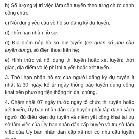
b)
Số lượng vị trí việc làm cần tuyển theo từng chức
d
anh
công chức;
c)
Nội dung yêu cầu về hồ sơ đăng ký dự tuyển;
d)
Thời hạn nhận hồ sơ;
đ
) Địa điểm nộp hồ sơ dự tuyển (
cơ quan có nhu cầu
tuy
ể
n dụng
), s
ố
điện thoại liên hệ;
e)
Hình thức và nội dung thi tuyển hoặc xét tuy
ể
n; thời
gian,
địa điểm
và lệ phí thi tuy
ể
n hoặc xét tuyển.
3.
Thời hạn nhận hồ sơ của người đăng ký dự tuyển ít
nhất là 30 ngày, k
ể
từ ngày thông báo tuyển dụng công
khai trên phương tiện thông tin đại chúng.
4.
Chậm nhất 07 ngày trước ngày tổ chức thi tuyển hoặc
xét tuyển, Ủy ban nhân dân cấp huyện phải lập danh sách
người đủ điều kiện dự tuyển và niêm yết công khai tại trụ
sở làm việc của Ủy ban nhân dân cấp huyện và trụ sở làm
việc của Ủy ban nhân dân cấp xã nơi có nhu cầu tuyển