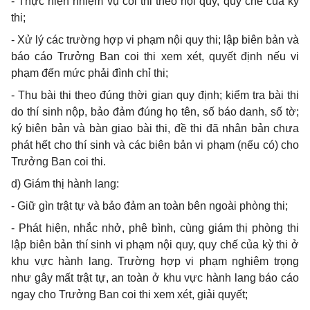
-
Thực hiện nhiệm vụ coi thi theo nội quy, quy chế của k
ỳ
thi;
-
Xử lý các trường hợp vi phạm nội quy thi; lập biên bản và
báo cáo Trưởng Ban coi thi xem xét, quyết định nếu vi
phạm đ
ế
n mức phải đình chỉ th
i
;
-
Thu bài thi theo đúng thời gian quy định; kiểm tra bài thi
do thí sinh nộp, b
ả
o đảm đúng họ tên, số báo danh, số tờ;
ký biên bản và bàn giao bài thi, đề thi đã nhân bản chưa
phát hết cho thí sinh và các biên bản vi phạm (nếu c
ó
) cho
Trưởng Ban coi thi.
d)
Giám thị hành lang:
-
Giữ gìn trật tự và bảo đảm an toàn bên ngoài phòng thi;
-
Phát hiện, nh
ắ
c nhở, phê b
ì
nh, cùng giám thị phòng thi
lập biên bản thí sinh vi phạm nội quy, quy ch
ế
của kỳ thi ở
khu vực hành lang. Trường hợp vi phạm nghiêm trọng
như gây mất trật tự, an toàn ở khu vực hành lang báo cáo
ngay cho Trưởng Ban coi thi xem xét, giải quyết;