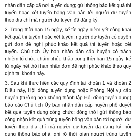
nhân dân cấp xã nơi tuyển dụng; gửi thông báo kết quả thi
tuyển hoặc x
é
t tuyển bằng văn bản tới người dự tuyển
theo địa chỉ mà người dự tuyển đã đăng ký.
2.
Trong thời hạn 15 ngày, kể từ ngày niêm yết công khai
kết quả thi tuyển hoặc xét tuyển, người dự tuyển có quyền
gửi đơn đề nghị phúc khảo kết quả thi tuyển hoặc xét
tuyển. Chủ tịch Ủy ban nhân dân cấp huyện có trách
nhiệm tổ chức chấm phúc khảo trong thời hạn 15 ngày, kể
từ ngày hết thời hạn nhận đơn đ
ề
nghị phúc khảo theo quy
định tại khoản này.
3.
Sau khi thực hiện các quy định tại khoản 1 và khoản 2
Điều này, Hội đ
ồ
ng tuyển dụng hoặc Phòng Nội vụ cấp
huyện (trường h
ợ
p không thành lập
H
ội đồng tuyển dụng)
báo cáo Chủ tịch Ủy ban nhân dân cấp huyện phê duyệt
k
ế
t quả tuyển dụng công chức; đ
ồ
ng thời gửi thông báo
công nhận k
ế
t quả trúng tuyển bằng văn bản tới người dự
tuyển theo địa chỉ mà người dự tuyển đã đăng ký, nội
dung thông báo phải ghi rõ thời gian người trúng tuyển