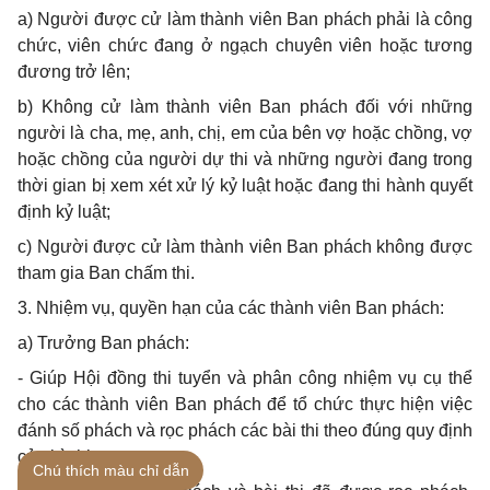
a)
Người được cử làm thành viên Ban phách phải là công
chức, viên chức đang
ở
ngạch chuyên viên hoặc tương
đương trở lên;
b)
Không cử làm thành viên Ban phách đối với những
người là cha, mẹ, anh, chị, em của bên vợ hoặc chồng, vợ
hoặc chồng của người dự thi và nh
ữ
ng người đang trong
thời gian bị xem xét xử lý kỷ luật hoặc đang thi hành quyết
định kỷ luật;
c)
Người được cử làm thành viên Ban phách không được
tham gia Ban chấm thi.
3.
Nhiệm vụ, quyền hạn của các thành viên Ban phách:
a)
Trưởng Ban phách:
-
Giúp Hội đồng thi tuyển và phân công nhiệm vụ cụ thể
cho các thành vi
ê
n Ban phách để t
ổ
chức thực hiện việc
đánh số phách và rọc phách các bài thi theo đúng quy định
của kỳ thi;
Chú thích màu chỉ dẫn