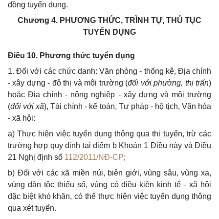
đồng tuyển dụng.
Chương 4.
PHƯƠNG THỨC, TRÌNH TỰ, THỦ TỤC
TUYỂN DỤNG
Điều 10.
Phương
thức tuyển dụng
1.
Đối với các chức danh: Văn phòng - thống kê, Địa chính
- xây dựng - đô thị và môi trường (
đ
ố
i với phường, thị tr
ấ
n
)
hoặc Địa chính - nông nghiệp - xây dựng và môi trường
(
đối với xã
), Tài chính - kế toán, Tư pháp - hộ tịch, Văn hóa
- xã hội:
a)
Thực hiện việc tuyển dụng t
h
ông qua thi tuyển, trừ các
trường hợp quy định tại điểm b Khoản 1 Điều này và Điều
21 Nghị định số
112/2011/NĐ-CP
;
b)
Đối với các xã miền núi, biên giới, vùng sâu, vùng xa,
vùng dân tộc thiểu số, vùng có điều kiện kinh tế - xã hội
đặc biệt khó khăn, có thể thực hiện việc tuyển dụng thông
qua xét tuyển.