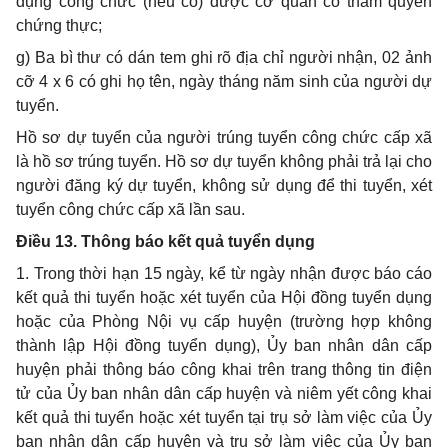
dụng công chức (nếu có) được cơ quan có th
ẩ
m quyền
chứng thực;
g) Ba bì thư có dán tem ghi rõ địa chỉ người nhận, 02 ảnh
cỡ 4
x
6 có ghi họ tên, ngày tháng năm sinh của người dự
tuyển.
Hồ sơ dự tuyển của người trúng tuyển công chức c
ấ
p xã
là hồ sơ trúng tuyển. Hồ sơ dự tuyển không phải trả lại cho
người đăng ký dự tuyển, không sử dụng để thi tuyển, xét
tuyển công chức cấp xã lần sau.
Điều
13. Thông báo kết quả tuyển dụng
1.
Trong thời hạn 15 ngày, kể từ ngày nhận
đ
ược báo cáo
kết quả thi tuyển hoặc xét tuyển của Hội đồng tuyển dụng
hoặc của Phòng Nội vụ cấp huyện (trường h
ợ
p không
thành lập Hội đồng tuyển dụng),
Ủ
y ban nhân dân cấp
huyện phải thông báo công khai trên trang thông tin điện
tử của Ủy ban nhân dân cấp huyện và niêm yết công khai
kết quả thi tuyển hoặc xét tuyển tại trụ sở làm việc của Ủy
ban nhân dân cấp huyện và trụ sở làm việc của Ủy ban