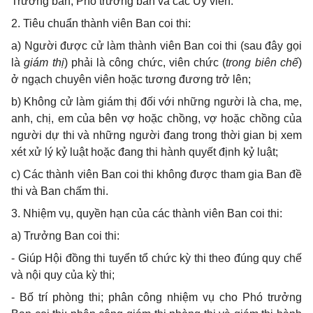
Trưởng ban, Phó trưởng ban và các
Ủ
y viên.
2.
Tiêu chuẩn thành viên Ban coi thi:
a)
Người được cử làm thành viên Ban coi thi (sau đây gọi
là
giám thị
) phải là công chức, viên chức (
trong biên chế
)
ở ngạch chuyên viên hoặc tương đương trở lên;
b)
Không cử làm giám thị đối với những người là cha, mẹ,
anh, chị, em của bên vợ hoặc chồng, vợ hoặc chồng của
người dự thi và những người đang trong thời gian bị xem
xét xử lý k
ỷ
luật hoặc đang thi hành quyết định kỷ luật;
c)
Các thành viên Ban coi thi không được tham gia Ban đề
thi và Ban chấm thi.
3.
Nhiệm vụ, quyền hạn của các thành viên Ban coi thi:
a)
Trưởng Ban coi thi:
-
Giúp Hội đồng thi tuyển tổ chức kỳ thi theo đúng quy chế
và nội quy của kỳ thi;
-
Bố trí phòng thi; phân công nhiệm vụ cho Phó trưởng