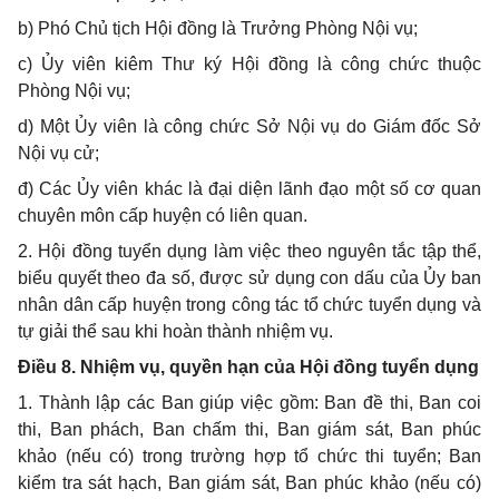
b)
Phó Chủ tịch Hội đồng là Trưởng Phòng Nội vụ;
c) Ủ
y viên kiêm Thư ký Hội đồng là công chức thuộc
Phòng Nội vụ;
d)
Một Ủy viên là công chức Sở Nội vụ
d
o Giám đốc Sở
Nội vụ cử;
đ) Các Ủy viên khác là đại diện lãnh đạo một s
ố
cơ quan
chuyên môn cấp huyện có liên quan.
2. H
ội đồng tuyển dụng làm việc theo nguyên tắc tập thể,
biểu quyết theo đa số, được sử dụng con
d
ấu của Ủy ban
nhân dân cấp huyện trong công tác tổ chức tuyển dụng và
t
ự giải thể sau khi hoàn thành nhiệm vụ.
Điều 8. Nhiệm vụ, quyền hạn của Hội đồng tuyển dụng
1.
Thành lập các Ban giúp việc gồm: Ban đề thi, Ban coi
thi, Ban phách, Ban chấm thi, Ban giám sát, Ban phúc
khảo (nếu có) trong trường hợp t
ổ
chức thi tuyển; Ban
kiểm tra sát hạch, Ban giám sát, Ban phúc khảo (nếu có)