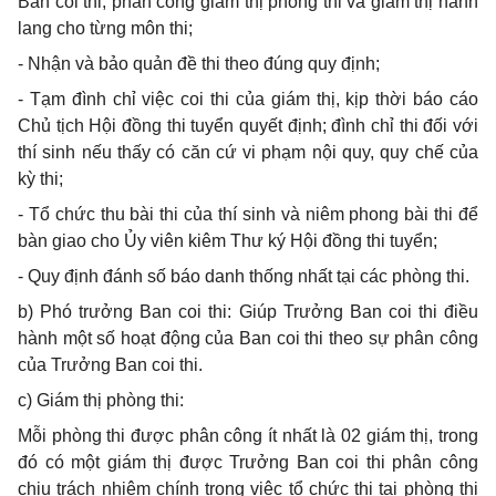
Ban coi thi; phân công giám thị phòng thi và giám thị hành
lang cho từng môn thi;
-
Nhận và bảo quản đề thi theo đúng quy định;
-
Tạm đình chỉ việc coi thi của giám thị, kịp thời báo cáo
Chủ tịch Hội đồng thi tuyển quyết định; đình chỉ thi đối với
thí sinh nếu thấy có căn c
ứ
vi phạm nội quy, quy chế của
kỳ thi;
-
Tổ chức thu bài thi của thí sinh và niêm phong bài thi đ
ể
bàn giao cho Ủy viên kiêm Thư ký Hội đồng thi tuyển;
-
Quy định đánh số báo danh thống nhất tại các phòng thi.
b)
Phó trưởng Ban coi thi: Giúp Trưởng Ban coi thi điều
hành một số hoạt động của Ban coi thi theo sự phân công
của Trưởng Ban coi thi.
c)
Giám thị phòng thi:
Mỗi phòng thi được phân công ít nhất là 02 giám thị, trong
đ
ó có một giám thị được Trưởng Ban coi thi phân công
chịu trách nhiệm chính trong việc tổ chức thi tại phòng thi