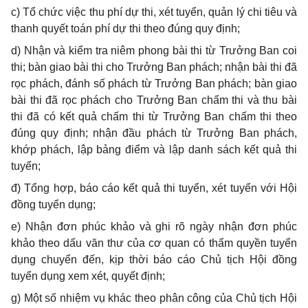
c)
T
ổ
chức việc thu phí dự thi, xét tuyển, quản lý chi tiêu và
thanh quyết toán phí dự thi theo đúng quy định;
d)
Nhận và kiểm tra niêm phong bài thi từ Trưởng Ban coi
thi; bàn giao bài thi cho
Trưởng
Ban phách; nhận bài thi đã
rọc phách, đánh số phách
t
ừ Trưởng Ban phách; bàn giao
bài thi đã rọc phách cho Trưởng Ban chấm thi và thu bài
thi đã có kết quả chấm thi từ Trưởng Ban chấm thi theo
đúng quy định; nhận đ
ầ
u phách từ Trưởng Ban phách,
khớp phách, lập bảng đi
ể
m và lập danh sách kết quả thi
tuyển;
đ) T
ổ
ng hợp, báo cáo kết quả thi tuyển, xét tuyển với Hội
đồng tuyển dụng;
e)
Nhận đơn phúc khảo và ghi rõ ngày nhận đơn phúc
khảo theo dấu văn thư của cơ quan có thẩm quyền tuyển
dụng chuyển đến, kịp thời báo cáo Chủ tịch Hội đồng
tuyển dụng xem xét, quy
ế
t định;
g)
Một số nhiệm vụ khác theo phân công của Chủ tịch Hội