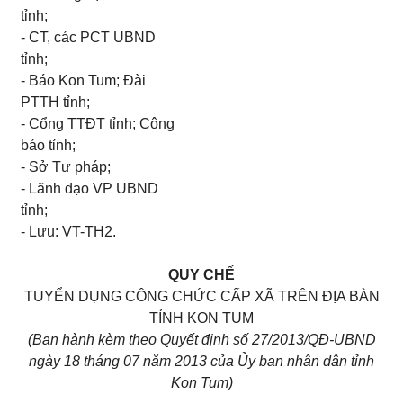
t
ỉ
nh;
-
CT, các PCT UBND
t
ỉ
nh;
-
Báo Kon Tum; Đài
PTT
H
t
ỉ
nh;
-
Cổng TTĐT tỉnh; Công
báo t
ỉ
nh;
-
Sở Tư pháp;
-
Lãnh đạo VP UBND
t
ỉ
nh;
-
Lưu: VT-TH2.
QUY CHẾ
TUYỂN DỤNG CÔNG CHỨC CẤP XÃ TRÊN ĐỊA BÀN
TỈNH KON TUM
(Ban hành k
è
m theo Quy
ế
t định s
ố 27/
2013/QĐ-UBND
ngày
18
th
á
ng
07
n
ă
m 2013 của Ủy ban nhân dân tỉnh
Kon Tum)