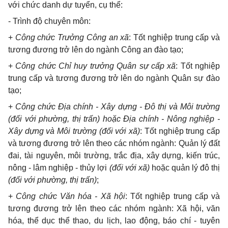
với chức danh dự tuyển, cụ thể:
-
Trình độ chuyên môn:
+
Công chức Trưởng Công an xã
: Tốt nghiệp trung cấp và
tương đương trở lên do ngành Công an đào tạo;
+
Công chức Chỉ huy trưởng Quân sự cấp xã
: Tốt nghiệp
trung cấp và tương đương trở lên do ngành
Q
uân sự đào
tạo;
+
Công chức Địa ch
í
nh - Xây dựng -
Đ
ô thị và Môi trường
(đối với phường, thị trấn
)
hoặc Địa ch
í
nh - Nông nghiệp -
Xây dựng v
à
Môi trường (đ
ố
i với xã)
: T
ố
t nghiệp tr
u
ng cấp
và tương đương trở lên theo các nhóm ngành: Quản lý đất
đai, tài nguyên, môi trường, trắc địa, xây dựng, kiến trúc,
nông - lâm nghiệp - thủy lợi
(đối với xã)
hoặc quản lý đô thị
(đ
ố
i với phường, thị
trấn
)
;
+
Công chức Văn hóa - Xã hội
: Tốt nghiệp trung cấp và
tương đương tr
ở
lên theo các nhóm ngành: Xã hội, văn
hóa, thể dục thể thao, du lịch, lao
đ
ộng, báo chí - tuyên