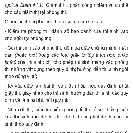
(
gọi là Giám thị
1
). Giám thị 1 phân công nhiệm vụ cụ th
ể
cho các giám thị tại phòng thi.
Giám thị phòng thi thực hiện các nhiệm vụ sau:
-
Kiểm tra phòng thi, đánh số báo danh của thí sinh vào
ch
ỗ
ngồi tại phòng thi;
-
Gọi thí sinh vào phòng thi; kiểm tra giấy ch
ứ
ng minh nhân
dân
(hoặc một trong các loại giấy tờ t
ù
y th
â
n hợp pháp
khác)
của thí sinh; chỉ cho phép thí sinh mang vào phòng
thi những vật dụng theo quy định; hướng dẫn thí sinh ngồi
theo đúng vị trí;
-
Ký vào giấy làm bài thi và giấy nháp theo quy định; phát
giấy thi, giấy nháp cho thí sinh; hướng d
ẫ
n thí sinh các quy
đ
ịnh về làm bài thi, nội quy thi;
-
Nhận đề thi; kiểm tra niêm phong đề thi có sự chứng kiến
của thí sinh; mở đề thi; đọc đ
ề
thi hoặc phát đề thi cho thí
sinh theo quy định;