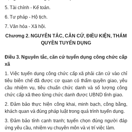
5.
Tài chính - K
ế
toán.
6.
Tư pháp - Hộ tịch.
7.
Văn hóa - Xã hội.
Chương
2.
NGUYÊN TẮC, CĂN CỨ, ĐIỀU KIỆN, THẨM
QUYỀN TUYỂN DỤNG
Điều 3. Nguyên tắc, căn cứ tuyển dụng công ch
ứ
c cấp
xã
1.
Việc tuy
ể
n dụng công chức cấp xã phải căn cứ vào chỉ
tiêu biên chế đã được cơ quan có thẩm quyền giao, yêu
cầu nhiệm vụ, tiêu chuẩn chức danh và số lượng công
chức cấp xã theo từng chức danh được UBND tỉnh giao.
2. Đ
ảm bảo thực hiện công khai, minh bạch, công bằng,
khách quan và đúng pháp luật trong quá trình tuy
ể
n dụng.
3.
Đảm bảo tính cạnh tranh; tuy
ể
n chọn đúng người đáp
ứng yêu cầu, nhiệm vụ chuyên môn và vị trí việc làm.