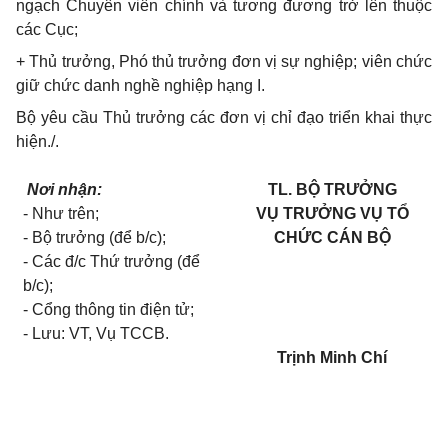
ngạch Chuyên viên chính và tương đương trở lên thuộc
các Cục;
+ Thủ trưởng, Phó thủ trưởng đơn vị sự nghiệp; viên chức
giữ chức danh nghề nghiệp hạng I.
Bộ yêu cầu Thủ trưởng các đơn vị chỉ đạo triển khai thực
hiện./.
Nơi nhận:
TL. BỘ TRƯỞNG
- Như trên;
VỤ TRƯỞNG VỤ TỔ
- Bộ trưởng (để b/c);
CHỨC CÁN BỘ
- Các đ/c Thứ trưởng (để
b/c);
- Cổng thông tin điện tử;
- Lưu: VT, Vụ TCCB.
Trịnh Minh Chí