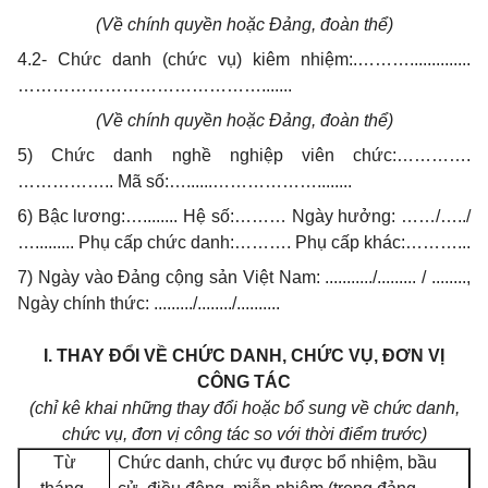
(Về chính quyền hoặc Đảng, đoàn thể)
4.2- Chức danh (chức vụ) kiêm nhiệm:.………..............
…………………………………….......
(Về chính quyền hoặc Đảng, đoàn thể)
5) Chức danh nghề nghiệp viên chức:………….
…………….. Mã số:…......………………........
6) Bậc lương:…........ Hệ số:……… Ngày hưởng: ……/…../
…......... Phụ cấp chức danh:………. Phụ cấp khác:………...
7) Ngày vào Đảng cộng sản Việt Nam: .........../......... / ........,
Ngày chính thức: ........./......../..........
I. THAY ĐỔI VỀ CHỨC DANH, CHỨC VỤ, ĐƠN VỊ
CÔNG TÁC
(chỉ kê khai những thay đổi hoặc bổ sung về chức danh,
chức vụ, đơn vị công tác so với thời
điểm trước)
Từ
Chức danh, chức vụ được bổ nhiệm, bầu