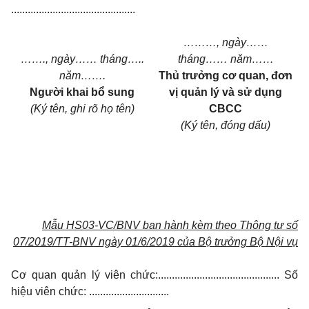
.............................................
………, ngày……
……., ngày…… tháng…..
tháng…… năm……
năm…….
Thủ trưởng cơ quan, đơn
Người khai bổ sung
vị quản lý và sử dụng
(Ký tên, ghi rõ họ tên)
CBCC
(Ký tên, đóng dấu)
Mẫu HS03-VC/BNV ban hành kèm theo Thông tư số
07/2019/TT-BNV ngày 01/6/2019 của Bộ trưởng Bộ Nội vụ
Cơ quan quản lý viên chức:............................................ Số
hiệu viên chức: .............................