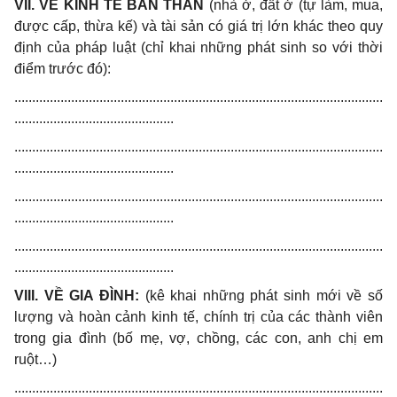
VII. VỀ KINH TẾ BẢN THÂN
(nhà ở, đất ở (tự làm, mua,
được cấp, thừa kế) và tài sản có giá trị lớn khác theo quy
định của pháp luật (chỉ khai những phát sinh so với thời
điểm trước đó):
........................................................................................................
.............................................
........................................................................................................
.............................................
........................................................................................................
.............................................
........................................................................................................
.............................................
VIII. VỀ GIA ĐÌNH:
(kê khai những phát sinh mới về số
lượng và hoàn cảnh kinh tế, chính trị của các thành viên
trong gia đình (bố mẹ, vợ, chồng, các con, anh chị em
ruột…)
........................................................................................................