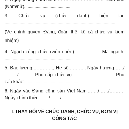
(Nam/nữ)........................................
3. Chức vụ (chức danh) hiện tại:
................................................................................................
(Về chính quyền, Đảng, đoàn thể, kể cả chức vụ kiêm
nhiệm)
4. Ngạch công chức (viên chức):……………., Mã ngạch:
..........................................................
5. Bậc lương:…………., Hệ số:……….. Ngày hưởng……/
…….../………, Phụ cấp chức vụ:……………………… Phụ
cấp khác:..................................................
6. Ngày vào Đảng cộng sản Việt Nam:……./……/………,
Ngày chính thức:……/……./
I. THAY ĐỔI VỀ CHỨC DANH, CHỨC VỤ, ĐƠN VỊ
CÔNG TÁC