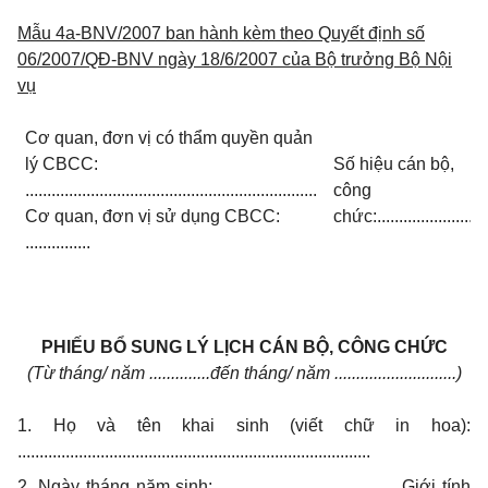
Mẫu 4a-BNV/2007 ban hành kèm theo Quyết định số
06/2007/QĐ-BNV ngày 18/6/2007 của Bộ trưởng Bộ Nội
vụ
Cơ quan, đơn vị có thẩm quyền quản
lý CBCC:
Số hiệu cán bộ,
...................................................................
công
Cơ quan, đơn vị sử dụng CBCC:
chức:.........................
...............
PHIẾU BỔ SUNG LÝ LỊCH CÁN BỘ, CÔNG CHỨC
(Từ tháng/ năm ..............đến tháng/ năm ............................)
1. Họ và tên khai sinh (viết chữ in hoa):
.................................................................................
2. Ngày tháng năm sinh:………………………….. Giới tính