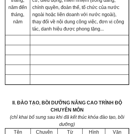
tháng,
cử, điều động, miễn nhiệm (trong đảng,
năm đến
chính quyền, đoàn thể, tổ chức của nước
tháng,
ngoài hoặc liên doanh với nước ngoài),
năm
thay đổi về nội dung công việc, đơn vị công
tác, danh hiệu được phong tặng...
II. ĐÀO TẠO, BỒI DƯỠNG NÂNG CAO TRÌNH ĐỘ
CHUYÊN MÔN
(chỉ khai bổ sung sau khi đã kết thúc khóa đào tạo, bồi
dưỡng)
Tên
Chuyên
Từ
Hình
Văn