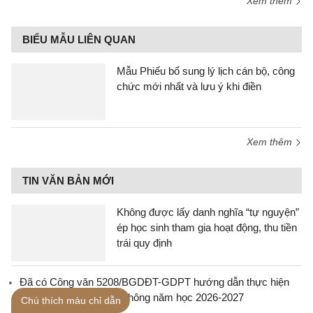
Xem thêm
BIỂU MẪU LIÊN QUAN
Mẫu Phiếu bổ sung lý lịch cán bộ, công
chức mới nhất và lưu ý khi điền
Xem thêm
TIN VĂN BẢN MỚI
Không được lấy danh nghĩa “tự nguyện”
ép học sinh tham gia hoạt động, thu tiền
trái quy định
Đã có Công văn 5208/BGDĐT-GDPT hướng dẫn thực hiện
nhiệm vụ giáo dục phổ thông năm học 2026-2027
Chú thích màu chỉ dẫn