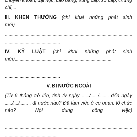
chuyên khoa I, đại học, cao đẳng, trung cấp, sơ cấp, chứng
chỉ,...
III. KHEN THƯỞNG
(chỉ khai những phát sinh
mới)
...................................................................
........................................................................................................
.............................................
IV. KỶ LUẬT
(chỉ khai những phát sinh
mới)
...............................................................................
........................................................................................................
.............................................
V. ĐI NƯỚC NGOÀI
(Từ 6 tháng trở lên, tính từ ngày ....../....../........ đến ngày
....../..../....... . đi nước nào? Đã làm việc ở cơ quan, tổ chức
nào? Nội dung công việc)
................................................................................
........................................................................................................
...........................................