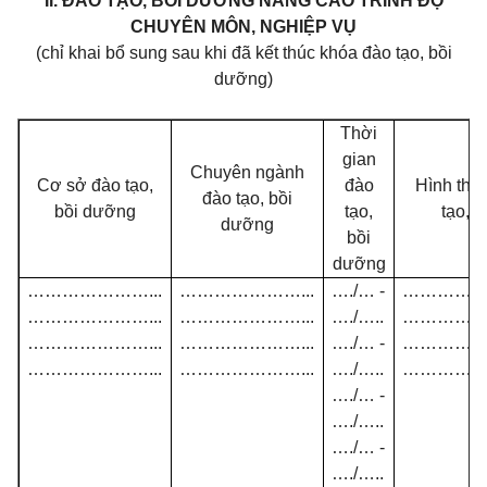
II. ĐÀO TẠO, BỒI DƯỠNG NÂNG CAO TRÌNH ĐỘ
CHUYÊN MÔN, NGHIỆP VỤ
(chỉ khai bổ sung sau khi đã kết thúc khóa đào tạo, bồi
dưỡng)
Thời
gian
Chuyên ngành
Cơ sở đào tạo,
đào
Hình thứ
đào tạo, bồi
bồi dưỡng
tạo,
tạo, 
dưỡng
bồi
dưỡng
…………………...
…………………...
…./… -
………………
…………………...
…………………...
…./…..
………………
…………………...
…………………...
…./… -
………………
…………………...
…………………...
…./…..
………………
…./… -
…./…..
…./… -
…./…..