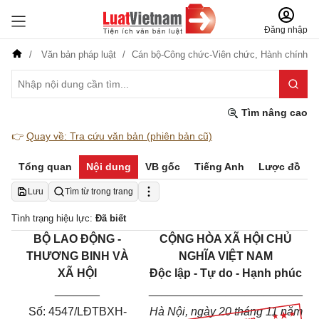
Đăng nhập
Văn bản pháp luật
Cán bộ-Công chức-Viên chức,
Hành chính
Tìm nâng cao
👉
Quay về: Tra cứu văn bản (phiên bản cũ)
Tổng quan
Nội dung
VB gốc
Tiếng Anh
Lược đồ
Lưu
Tìm từ trong trang
Tình trạng hiệu lực:
Đã biết
BỘ LAO ĐỘNG -
CỘNG HÒA XÃ HỘI CHỦ
THƯƠNG BINH VÀ
NGHĨA VIỆT NAM
XÃ HỘI
Độc lập - Tự do - Hạnh phúc
_______
________________________
Số: 4547/LĐTBXH-
Hà Nội, ngày 20 tháng 11 năm