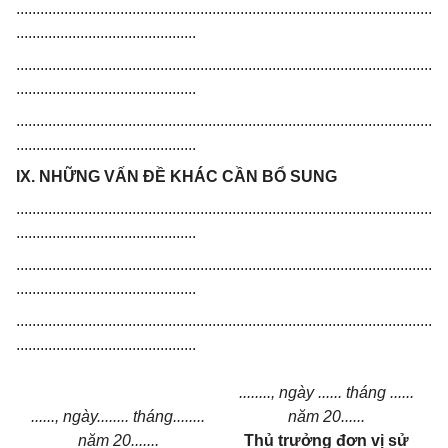
........................................................................................................
.............................................
........................................................................................................
.............................................
........................................................................................................
.............................................
IX. NHỮNG VẤN ĐỀ KHÁC CẦN BỔ SUNG
........................................................................................................
.............................................
........................................................................................................
.............................................
........................................................................................................
.............................................
........, ngày ...... tháng ......
......, ngày........ tháng........
năm 20......
năm 20.......
Thủ trưởng đơn vị sử