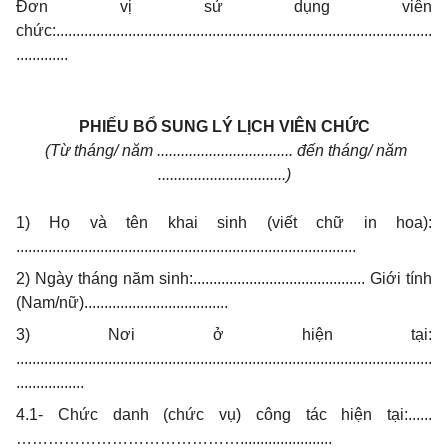
Đơn vị sử dụng viên
chức:..............................................................................................
.............
PHIẾU BỔ SUNG LÝ LỊCH VIÊN CHỨC
(Từ tháng/ năm .................................. đến tháng/ năm
................................)
1) Họ và tên khai sinh (viết chữ in hoa):
.....................................................................................
2) Ngày tháng năm sinh:........................................... Giới tính
(Nam/nữ)....................................
3) Nơi ở hiện tại:
........................................................................................................
.................
4.1- Chức danh (chức vụ) công tác hiện tại:......
…………………………………….......................