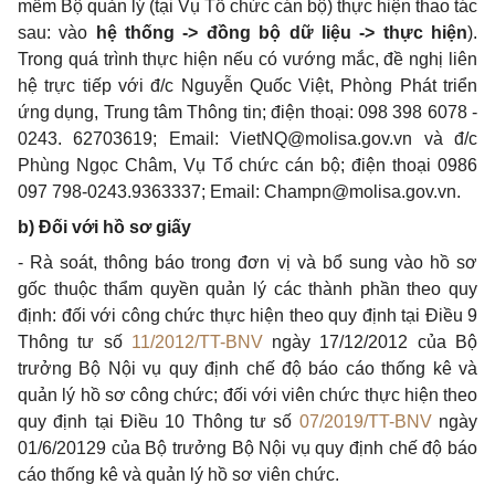
mềm Bộ quản lý (tại Vụ Tổ chức cán bộ) thực hiện thao tác
sau: vào
hệ thống -> đồng bộ dữ liệu -> thực hiện
).
Trong quá trình thực hiện nếu có vướng mắc, đề nghị liên
hệ trực tiếp với đ/c Nguyễn Quốc Việt, Phòng Phát triển
ứng dụng, Trung tâm Thông tin; điện thoại: 098 398 6078 -
0243. 62703619; Email:
VietNQ@molisa.gov.vn
và đ/c
Phùng Ngọc Châm, Vụ Tổ chức cán bộ; điện thoại 0986
097 798-0243.9363337; Email:
Champn@molisa.gov.vn
.
b) Đối với hồ sơ giấy
- Rà soát, thông báo trong đơn vị và bổ sung vào hồ sơ
gốc thuộc thẩm quyền quản lý các thành phần theo quy
định: đối với công chức thực hiện theo quy định tại Điều 9
Thông tư số
11/2012/TT-BNV
ngày 17/12/2012 của Bộ
trưởng Bộ Nội vụ quy định chế độ báo cáo thống kê và
quản lý hồ sơ công chức; đối với viên chức thực hiện theo
quy định tại Điều 10 Thông tư số
07/2019/TT-BNV
ngày
01/6/20129 của Bộ trưởng Bộ Nội vụ quy định chế độ báo
cáo thống kê và quản lý hồ sơ viên chức.