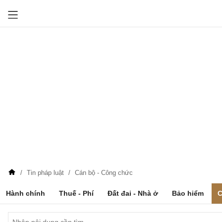
Tin pháp luật
Cán bộ - Công chức
Hành chính
Thuế - Phí
Đất đai - Nhà ở
Bảo hiểm
C