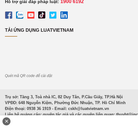
1900 6192
Hỗ trợ giải đáp pháp luật:
TẢI ỨNG DỤNG LUATVIETNAM
Quét mã QR code để cài đặt
Trụ sở: Tầng 3, Toà nhà IC, 82 Duy Tân, P.Cầu Giấy, TP.Hà Nội
VPĐD: 648 Nguyễn Kiệm, Phường Đức Nhuận, TP. Hồ Chí Minh
Điện thoại: 0938 36 1919 - Email:
cskh@luatvietnam.vn
Liên hệ quảng cáo; quyền tác giả và các quyền liên quan:
thuybt@in
×
Văn Bản Pháp Luật
|
Luật Doanh nghiệp
|
Luật Đất đai
|
Luật Hình 