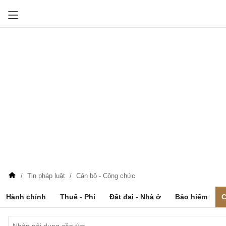
Tin pháp luật
Cán bộ - Công chức
Hành chính
Thuế - Phí
Đất đai - Nhà ở
Bảo hiểm
C