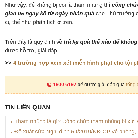
Như vậy, để không bị coi là tham nhũng thì
công chức
gian 05 ngày kể từ ngày nhận quà
cho Thủ trưởng c
cụ thể như phân tích ở trên.
Trên đây là quy định về
trả lại quà thế nào để khô
được hỗ trợ, giải đáp.
>>
4 trường hợp xem xét miễn hình phạt cho tội
1900 6192
để được giải đáp qua
tổng 
TIN LIÊN QUAN
Tham nhũng là gì? Công chức tham nhũng bị xử l
Đề xuất sửa Nghị định 59/2019/NĐ-CP về phòng,