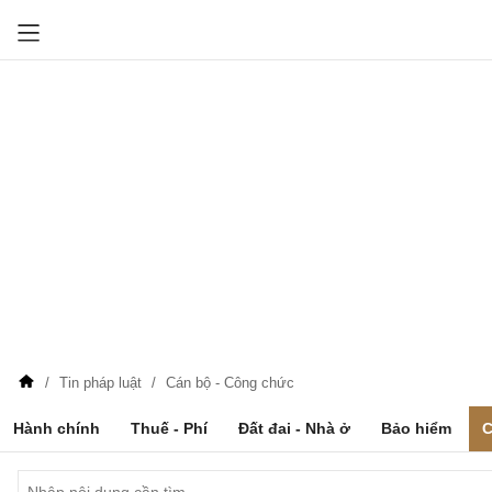
Tin pháp luật
Cán bộ - Công chức
Hành chính
Thuế - Phí
Đất đai - Nhà ở
Bảo hiểm
C