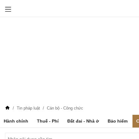
Tin pháp luật
Cán bộ - Công chức
Hành chính
Thuế - Phí
Đất đai - Nhà ở
Bảo hiểm
C