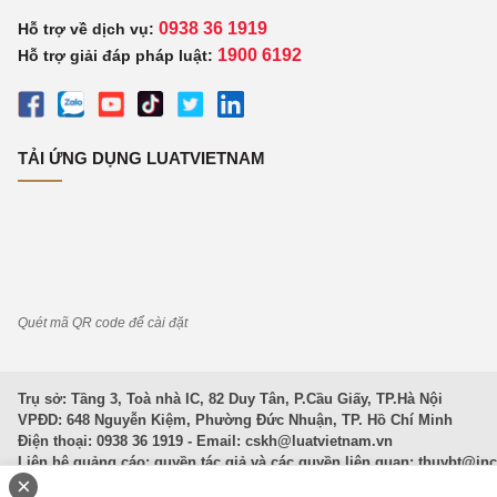
0938 36 1919
Hỗ trợ về dịch vụ:
1900 6192
Hỗ trợ giải đáp pháp luật:
TẢI ỨNG DỤNG LUATVIETNAM
Quét mã QR code để cài đặt
Trụ sở: Tầng 3, Toà nhà IC, 82 Duy Tân, P.Cầu Giấy, TP.Hà Nội
VPĐD: 648 Nguyễn Kiệm, Phường Đức Nhuận, TP. Hồ Chí Minh
Điện thoại: 0938 36 1919 - Email:
cskh@luatvietnam.vn
Liên hệ quảng cáo; quyền tác giả và các quyền liên quan:
thuybt@in
×
Văn Bản Pháp Luật
|
Luật Doanh nghiệp
|
Luật Đất đai
|
Luật Hình 