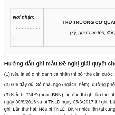
Nơi nhận:
THỦ TRƯỞNG CƠ QUAN
- …………….
(ký, ghi rõ họ tên, đó
- ……………..
Hướng dẫn ghi mẫu Đề nghị giải quyết ch
(1) Nếu là số định danh cá nhân thì bỏ “thẻ căn cước”
(2) Ghi đầy đủ: Số nhà, ngõ (ngách, hẻm), đường phố, 
(3) Nếu bị TNLĐ (hoặc BNN) lần đầu thì ghi lần thứ n
ngày 30/8/2016 và bị TNLĐ ngày 05/3/2017 thì ghi: L
ghi: Lần thứ hai. Nếu bị TNLĐ, BNN nhiều lần tại cùn