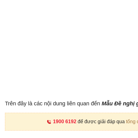
Trên đây là các nội dung liên quan đến
Mẫu Đề nghị 
1900 6192
để được giải đáp qua
tổng 