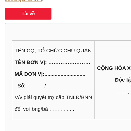
Tải về
TÊN CQ, TỔ CHỨC CHỦ QUẢN
TÊN ĐƠN VỊ: ……………………
CỘNG HÒA X
MÃ ĐƠN VỊ:............................
Độc lậ
Số: /
. . . .
V/v giải quyết trợ cấp TNLĐ/BNN
đối với ông/bà . . . . . . . . .