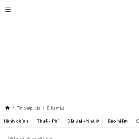
Tin pháp luật
Biểu mẫu
Hành chính
Thuế - Phí
Đất đai - Nhà ở
Bảo hiểm
C