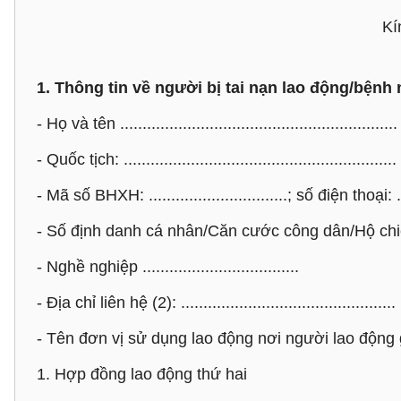
Kín
1. Thông tin về người bị tai nạn lao động/bệnh
- Họ và tên ..............................................................
- Quốc tịch: .............................................................
- Mã số BHXH: ...............................; số điện thoại: ....
- Số định danh cá nhân/Căn cước công dân/Hộ chiếu (1
- Nghề nghiệp ...................................
- Địa chỉ liên hệ (2): ................................................
- Tên đơn vị sử dụng lao động nơi người lao động gi
1. Hợp đồng lao động thứ hai