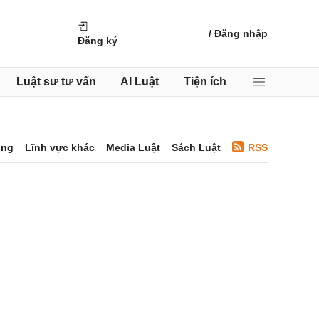
/ Đăng nhập
                           Đăng ký

Luật sư tư vấn
AI Luật
Tiện ích
ông
Lĩnh vực khác
Media Luật
Sách Luật
RSS