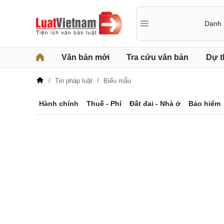
                            Danh mục

Văn bản mới
Tra cứu văn bản
Dự t
Tin pháp luật
Biểu mẫu
Hành chính
Thuế - Phí
Đất đai - Nhà ở
Bảo hiểm