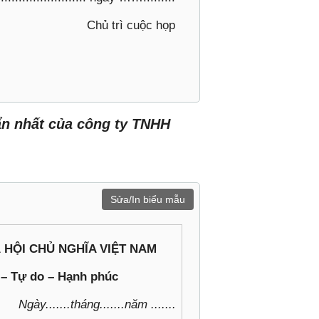
 ký) Chủ trì cuộc họp
ẩn nhất của công ty TNHH
Sửa/In biểu mẫu
 HỘI CHỦ NGHĨA VIỆT NAM
 – Tự do – Hạnh phúc
Ngày.......tháng.......năm .......