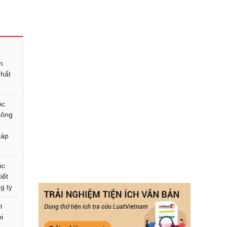
n
nhất
ộc
công
háp
ộc
iết
g ty
i
i