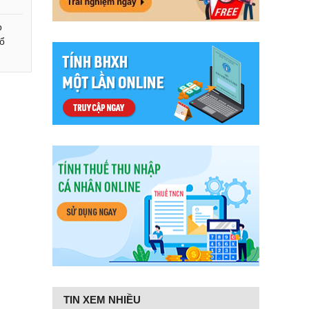
p
ổ
TIN XEM NHIỀU