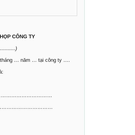
 HỌP CÔNG TY
.........)
 tháng … năm … tại công ty ….
à:
 vụ: ……………………………
vụ: ……………………………