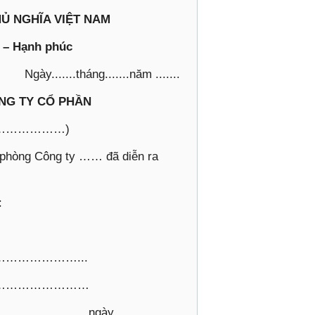
Ủ NGHĨA VIỆT NAM
o – Hạnh phúc
Ngày.......tháng.......năm .......
NG TY CỔ PHẦN
…………………)
n phòng Công ty …… đã diễn ra
:
………………...
……………………
................... ngày …….........