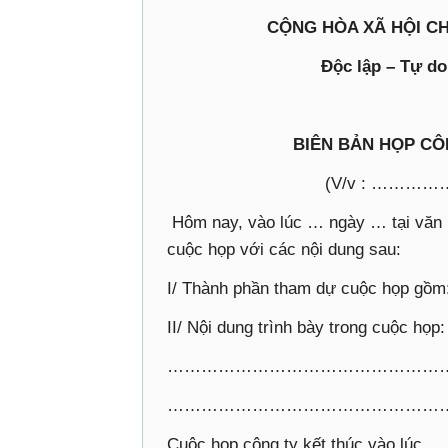
CỘNG HÒA XÃ HỘI CH
Độc lập – Tự d
BIÊN BẢN HỌP CÔ
(V/v : ………
‎ Hôm nay, vào lúc … ngày … tại vă
cuộc họp với các nội dung sau:
I/ Thành phần tham dự cuộc họp gồm
II/ Nội dung trình bày trong cuộc họp:
……………………………………………
…………………………………………
Cuộc họp công ty kết thúc vào lúc …......