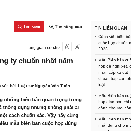
Tìm kiếm
Tìm nâng cao
TIN LIÊN QUAN
Cách viết biên bả
cuộc họp chuẩn 
Tăng giảm cỡ chữ:
2025
ng ty chuẩn nhất năm
Mẫu Biên bản cu
họp đề nghị xét, 
nhận cấp xã đạt
chuẩn tiếp cận p
luật
 vấn bởi:
Luật sư Nguyễn Văn Tuấn
Mẫu Biên bản cu
ng những biên bản quan trọng trong
họp giao ban chi t
há thông dụng nhưng không phải ai
dành cho mọi côn
 một cách chuẩn xác. Vậy hãy cùng
Mẫu Biên bản mớ
hiều mẫu biên bản cuộc họp đúng
nhất dùng cho mọ