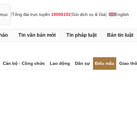
|
|
|
Tổng đài trực tuyến
19006192
Gói dịch vụ & Giá
English
     
hảo
Tin văn bản mới
Tin pháp luật
Bản tin luật
Cán bộ - Công chức
Lao động
Dân sự
Biểu mẫu
Giao th