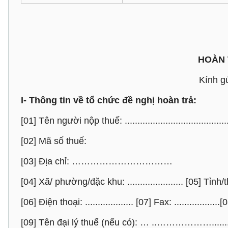
HOÀN 
Kính gử
I- Thông tin về tổ chức đề nghị hoàn trả:
[01] Tên người nộp thuế: .........................................
[02] Mã số thuế:
[03] Địa chỉ: ……………………………
[04] Xã/ phường/đặc khu: ...................... [05] Tỉnh/thà
[06] Điện thoại: ................... [07] Fax: ..................[0
[09] Tên đại lý thuế (nếu có): … ..………………..........