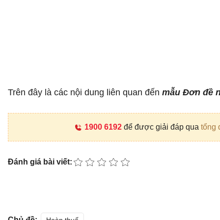
Trên đây là các nội dung liên quan đến
mẫu Đơn đề n
1900 6192
để được giải đáp qua
tổng 
Đánh giá bài viết:
Chủ đề: