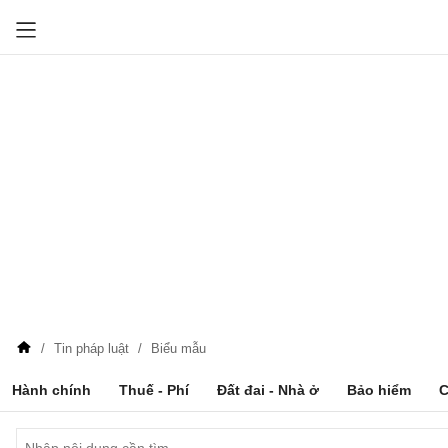
Tin pháp luật
Biểu mẫu
Hành chính
Thuế - Phí
Đất đai - Nhà ở
Bảo hiểm
C