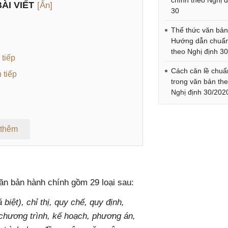
chính theo Nghị đ
ÀI VIẾT
[Ẩn]
30
Thể thức văn bản
Hướng dẫn chuẩ
theo Nghị định 3
 tiếp
Cách căn lề chuẩ
 tiếp
trong văn bản th
Nghị định 30/202
 thêm
h
văn bản hành chính gồm 29 loại sau:
 biệt), chỉ thị, quy chế, quy định,
chương trình, kế hoạch, phương án,