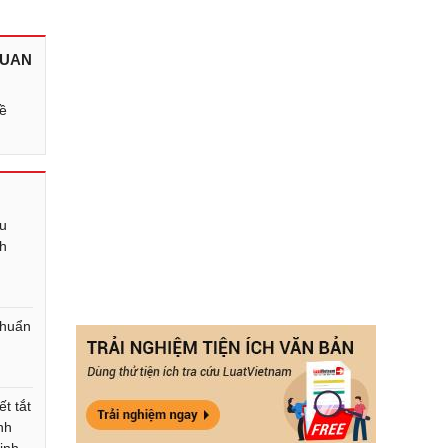
QUAN
ề
ểu
h
chuẩn
t tắt
nh