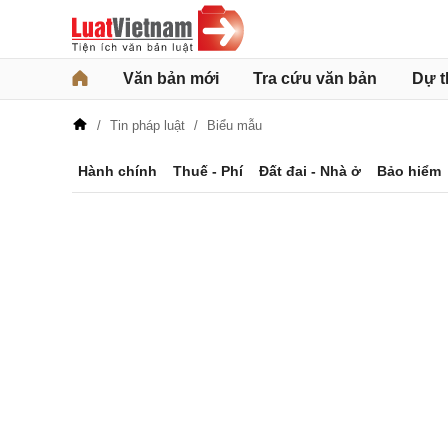
Văn bản mới
Tra cứu văn bản
Dự t
Tin pháp luật
Biểu mẫu
Hành chính
Thuế - Phí
Đất đai - Nhà ở
Bảo hiểm