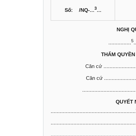
3
Số: /NQ-...
...
NGHỊ Q
5
...............
.
THẨM QUYỀN
Căn cứ .......................
Căn cứ .......................
...................................
QUYẾT 
........................................................
........................................................
........................................................