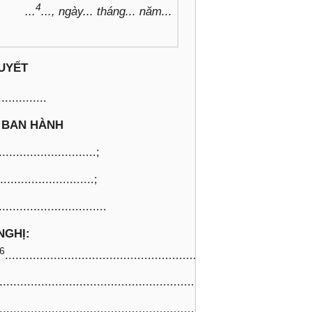
4
...
..., ngày... tháng... năm...
UYẾT
..............
 BAN HÀNH
..........................;
.........................;
...............................
NGHỊ:
6
.....................................................................
.............................................................................
.............................................................................