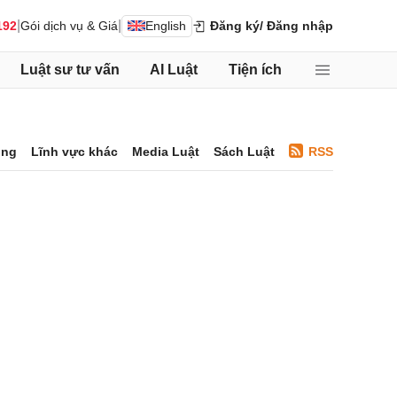
|
|
192
Gói dịch vụ & Giá
English
Đăng ký
/ Đăng nhập
Luật sư tư vấn
AI Luật
Tiện ích
ông
Lĩnh vực khác
Media Luật
Sách Luật
RSS