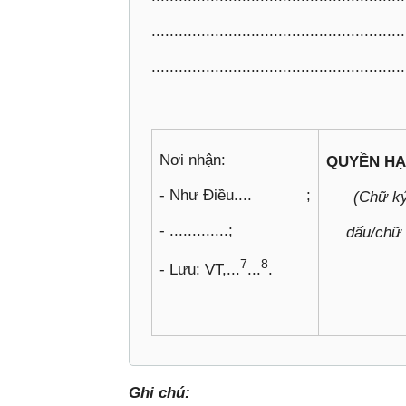
........................................................
........................................................
Nơi nhận:
QUYỀN HẠ
- Như Điều.... ;
(Chữ ký
- .............;
dấu/chữ 
7
8
- Lưu: VT,...
...
.
Ghi chú: