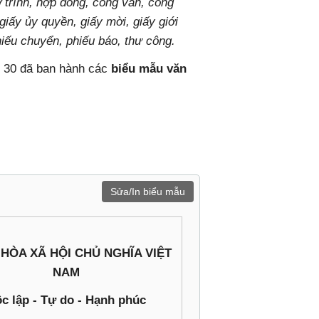
ờ trình, hợp đồng, công văn, công
giấy ủy quyền, giấy mời, giấy giới
phiếu chuyển, phiếu báo, thư công.
h 30 đã ban hành các
biểu mẫu văn
Sửa/In biểu mẫu
HÒA XÃ HỘI CHỦ NGHĨA VIỆT
NAM
c lập - Tự do - Hạnh phúc