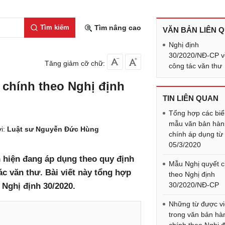
Tìm kiếm
Tìm nâng cao
VĂN BẢN LIÊN 
Nghị định
30/2020/NĐ-CP v
Tăng giảm cỡ chữ:
công tác văn thư
 chính theo Nghị định
TIN LIÊN QUAN
Tổng hợp các bi
mẫu văn bản hàn
i:
Luật sư Nguyễn Đức Hùng
chính áp dụng từ
05/3/2020
h hiện đang áp dụng theo quy định
Mẫu Nghị quyết 
ác văn thư. Bài viết này tổng hợp
theo Nghị định
30/2020/NĐ-CP
 Nghị định 30/2020.
Những từ được viế
trong văn bản hà