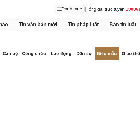
|
Danh mục
Tổng đài trực tuyến
19006
hảo
Tin văn bản mới
Tin pháp luật
Bản tin luật
Cán bộ - Công chức
Lao động
Dân sự
Biểu mẫu
Giao th