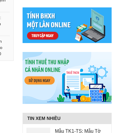
ịnh
:
n
0
n
eo
0
TIN XEM NHIỀU
Mẫu TK1-TS: Mẫu Tờ