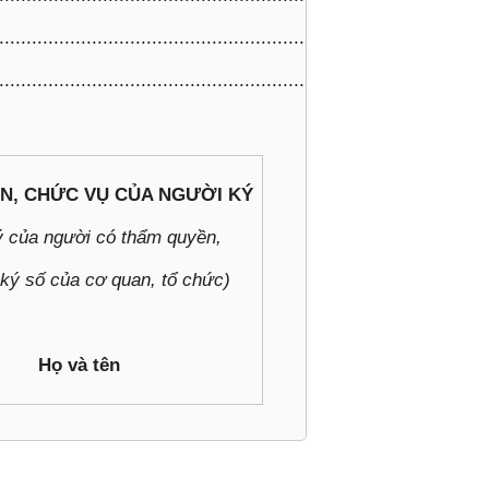
.............................................................................
.........................................................................../.
N, CHỨC VỤ CỦA NGƯỜI KÝ
 của người có thẩm quyền,
ký số của cơ quan, tổ chức)
Họ và tên