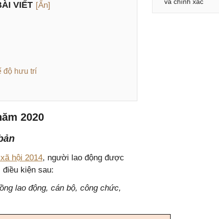
và chính xác
ÀI VIẾT
[Ẩn]
ế độ hưu trí
năm 2020
bản
 xã hội 2014
, người lao động được
điều kiện sau:
đồng lao động, cán bộ, công chức,