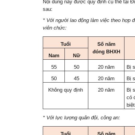
Nội dung này được quy định cụ thể tại Đ
sau:
* Với người lao động làm việc theo hợp 
viên chức:
Tuổi
Số năm
đóng BHXH
Nam
Nữ
55
50
20 năm
Bị 
50
45
20 năm
Bị 
Không quy định
20 năm
Bị 
có 
biệ
* Với lực lượng quân đội, công an:
Tuổi
Số năm