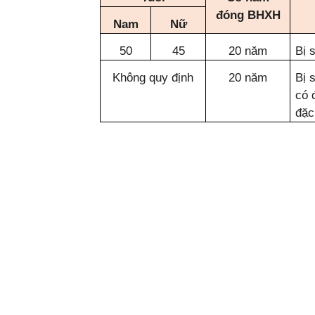
đóng BHXH
Nam
Nữ
50
45
20 năm
Bị 
Không quy định
20 năm
Bị 
có 
đặc