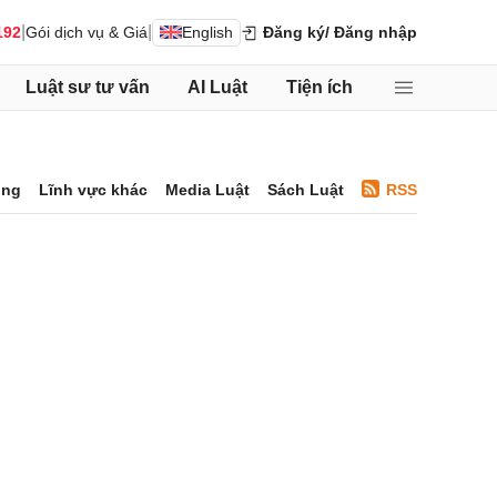
|
|
192
Gói dịch vụ & Giá
English
Đăng ký
/ Đăng nhập
Luật sư tư vấn
AI Luật
Tiện ích
ông
Lĩnh vực khác
Media Luật
Sách Luật
RSS