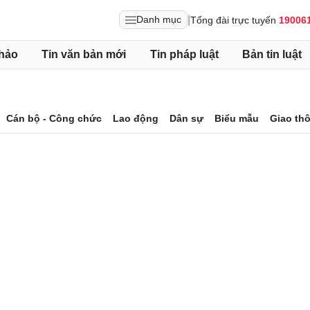
|
Danh mục
Tổng đài trực tuyến
19006
hảo
Tin văn bản mới
Tin pháp luật
Bản tin luật
Cán bộ - Công chức
Lao động
Dân sự
Biểu mẫu
Giao th