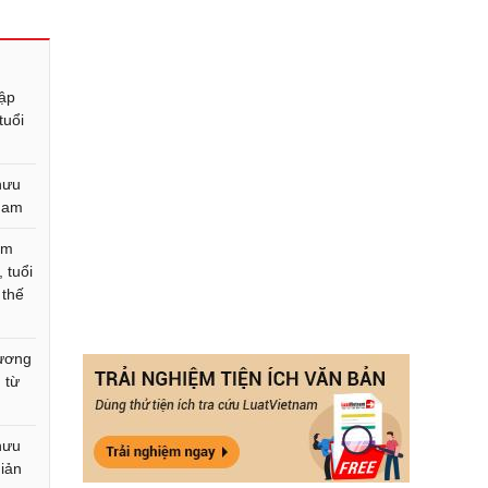
Cập
tuổi
hưu
 nam
ăm
 tuổi
 thế
lương
 từ
hưu
iản