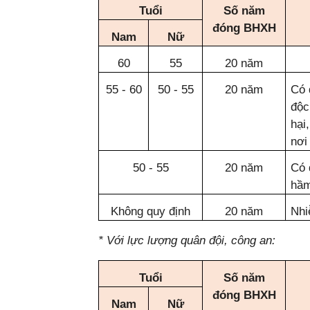
Tuổi
Số năm
đóng BHXH
Nam
Nữ
60
55
20 năm
55 - 60
50 - 55
20 năm
Có 
độc
hại
nơi
50 - 55
20 năm
Có 
hầm
Không quy định
20 năm
Nhi
* Với lực lượng quân đội, công an:
Tuổi
Số năm
đóng BHXH
Nam
Nữ