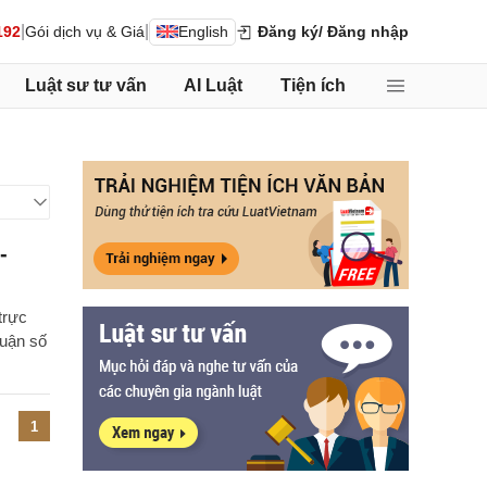
|
|
192
Gói dịch vụ & Giá
English
Đăng ký
/ Đăng nhập
Luật sư tư vấn
AI Luật
Tiện ích
-
trực
luận số
1