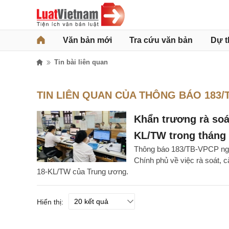
Văn bản mới
Tra cứu văn bản
Dự t
Tin bài liên quan
TIN LIÊN QUAN CỦA THÔNG BÁO 183/
Khẩn trương rà soát
KL/TW trong tháng 
Thông báo 183/TB-VPCP ngà
Chính phủ về việc rà soát, c
18-KL/TW của Trung ương.
Hiển thị: