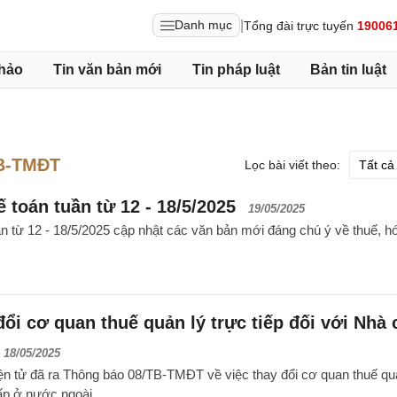
|
Danh mục
Tổng đài trực tuyến
19006
hảo
Tin văn bản mới
Tin pháp luật
Bản tin luật
B-TMĐT
Lọc bài viết theo:
 toán tuần từ 12 - 18/5/2025
19/05/2025
ần từ 12 - 18/5/2025 cập nhật các văn bản mới đáng chú ý về thuế, h
đổi cơ quan thuế quản lý trực tiếp đối với Nhà
18/05/2025
ện tử đã ra Thông báo 08/TB-TMĐT về việc thay đổi cơ quan thuế qu
cấp ở nước ngoài.