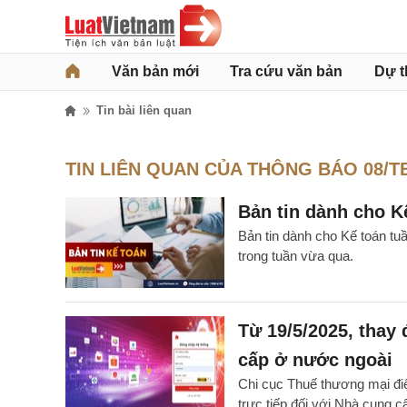
Văn bản mới
Tra cứu văn bản
Dự t
Tin bài liên quan
TIN LIÊN QUAN CỦA THÔNG BÁO 08/T
Bản tin dành cho Kế
Bản tin dành cho Kế toán tu
trong tuần vừa qua.
Từ 19/5/2025, thay 
cấp ở nước ngoài
Chi cục Thuế thương mại đi
trực tiếp đối với Nhà cung 