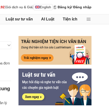
|
|
192
Gói dịch vụ & Giá
English
Đăng ký
/ Đăng nhập
Luật sư tư vấn
AI Luật
Tiện ích
óa đơn
 cung
ản lý