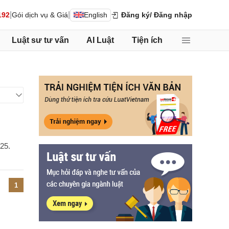
|
|
192
Gói dịch vụ & Giá
English
Đăng ký
/ Đăng nhập
Luật sư tư vấn
AI Luật
Tiện ích
25.
1