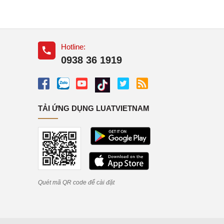
Hotline:
0938 36 1919
TẢI ỨNG DỤNG LUATVIETNAM
Quét mã QR code để cài đặt