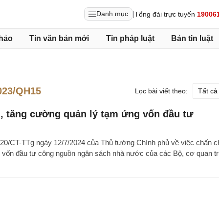
|
Danh mục
Tổng đài trực tuyến
19006
hảo
Tin văn bản mới
Tin pháp luật
Bản tin luật
023/QH15
Lọc bài viết theo:
, tăng cường quản lý tạm ứng vốn đầu tư
số 20/CT-TTg ngày 12/7/2024 của Thủ tướng Chính phủ về việc chấn c
 vốn đầu tư công nguồn ngân sách nhà nước của các Bộ, cơ quan t