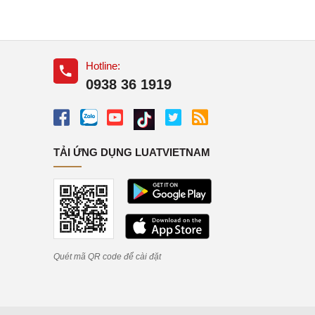
Hotline:
0938 36 1919
TẢI ỨNG DỤNG LUATVIETNAM
Quét mã QR code để cài đặt