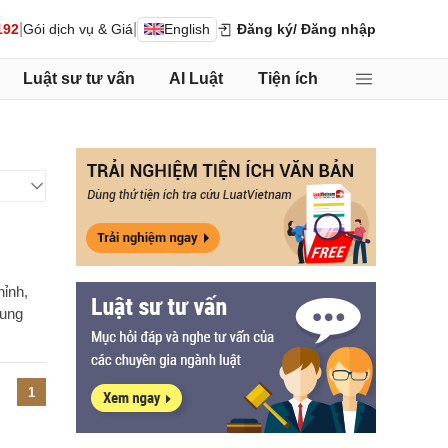
|
|
192
Gói dịch vụ & Giá
English
Đăng ký
/ Đăng nhập
Luật sư tư vấn
AI Luật
Tiện ích
hỉnh,
rung
1