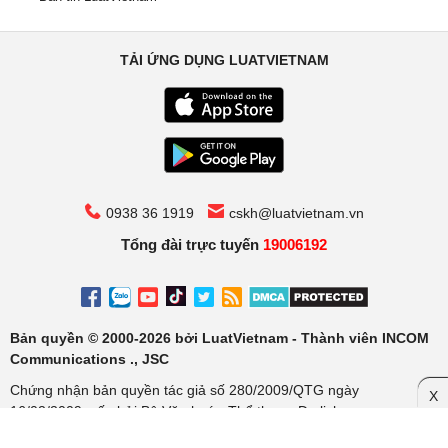
TẢI ỨNG DỤNG LUATVIETNAM
0938 36 1919
cskh@luatvietnam.vn
Tổng đài trực tuyến
19006192
Bản quyền © 2000-2026 bởi LuatVietnam - Thành viên INCOM
Communications ., JSC
Chứng nhận bản quyền tác giả số 280/2009/QTG ngày
X
16/02/2009, cấp bởi Bộ Văn hoá - Thể thao - Du lịch
Cơ quan chủ quản: Công ty Cổ phần Truyền thông Luật Việt Nam.