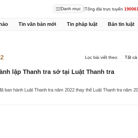
|
Danh mục
Tổng đài trực tuyến
19006
hảo
Tin văn bản mới
Tin pháp luật
Bản tin luật
12
Lọc bài viết theo:
nh lập Thanh tra sở tại Luật Thanh tra
đã ban hành Luật Thanh tra năm 2022 thay thế Luật Thanh tra năm 2