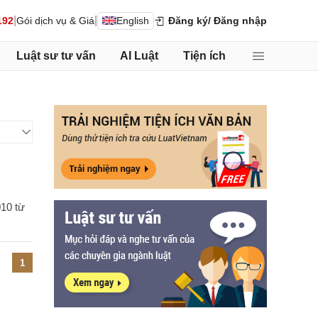
|
|
192
Gói dịch vụ & Giá
English
Đăng ký
/ Đăng nhập
Luật sư tư vấn
AI Luật
Tiện ích
010 từ
1