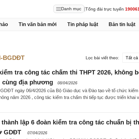
|
Danh mục
Tổng đài trực tuyến
19006
hảo
Tin văn bản mới
Tin pháp luật
Bản tin luật
H-BGDĐT
Lọc bài viết theo:
kiểm tra công tác chấm thi THPT 2026, không bố
g cùng địa phương
08/04/2026
GDĐT ngày 06/4/2026 của Bộ Giáo dục và Đào tạo về tổ chức kiểm 
 thông năm 2026 , công tác kiểm tra chấm thi tiếp tục được triển khai 
, thành lập 6 đoàn kiểm tra công tác chuẩn bị th
Sở GDĐT
07/04/2026