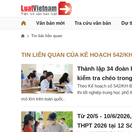
Văn bản mới
Tra cứu văn bản
Dự t
Tin bài liên quan
TIN LIÊN QUAN CỦA KẾ HOẠCH 542/K
Thành lập 34 đoàn 
kiểm tra chéo tron
Theo Kế hoạch số 542/KH-B
thi tốt nghiệp trung học phổ
mô lớn trên toàn quốc.
Từ 20/5 - 10/6/2026
THPT 2026 tại 12 