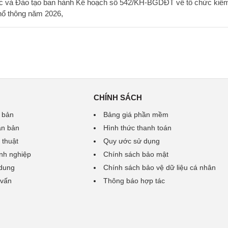
ục và Đào tạo ban hành Kế hoạch số 542/KH-BGDĐT về tổ chức kiểm
phổ thông năm 2026,
CHÍNH SÁCH
 bản
Bảng giá phần mềm
ăn bản
Hình thức thanh toán
 thuật
Quy ước sử dụng
nh nghiệp
Chính sách bảo mật
 dung
Chính sách bảo vệ dữ liệu cá nhân
 vấn
Thông báo hợp tác