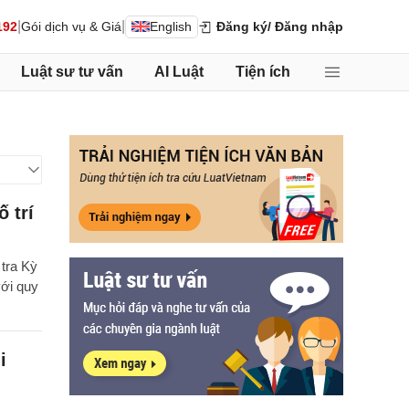
|
|
192
Gói dịch vụ & Giá
English
Đăng ký
/ Đăng nhập
Luật sư tư vấn
AI Luật
Tiện ích
 trí
tra Kỳ
với quy
i