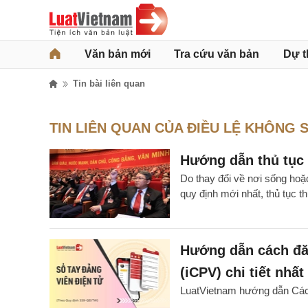
Văn bản mới
Tra cứu văn bản
Dự t
Tin bài liên quan
TIN LIÊN QUAN CỦA ĐIỀU LỆ KHÔNG 
Hướng dẫn thủ tục 
Do thay đổi về nơi sống hoặ
quy định mới nhất, thủ tục t
Hướng dẫn cách đăn
(iCPV) chi tiết nhấ
LuatVietnam hướng dẫn Cách 