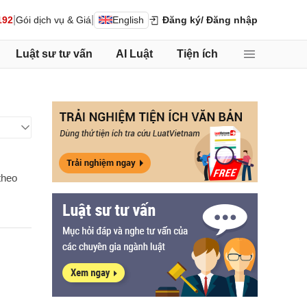
|
|
192
Gói dịch vụ & Giá
English
Đăng ký
/ Đăng nhập
Luật sư tư vấn
AI Luật
Tiện ích
theo
.