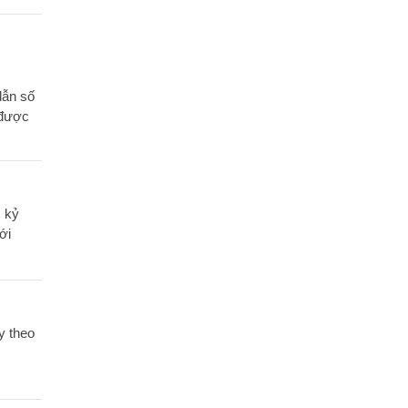
dẫn số
 được
c kỷ
ới
y theo