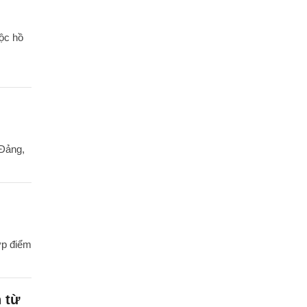
uộc hồ
 Đảng,
ợp điểm
 từ