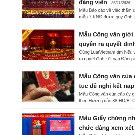
đảng viên
26/11/2025
Mẫu Báo cáo về việc thẩm đị
mẫu 7-KNĐ được quy định 
Mẫu Công văn giới
quyền ra quyết địn
Cùng LuatVietnam tìm hiểu 
ra quyết định kết nạp Đản
Mẫu Công văn của c
tục đề nghị kết nạ
Mẫu Công văn của cấp ủy gi
theo Hướng dẫn 38-HD/BT
Mẫu Giấy chứng nh
chức đảng xem xét 