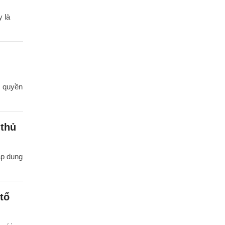
 là
m quyền
 thủ
áp dụng
tổ