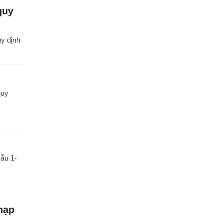
quy
uy định
quy
ẫu 1-
nạp