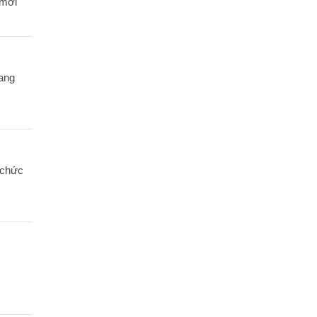
 mới
sang
 chức