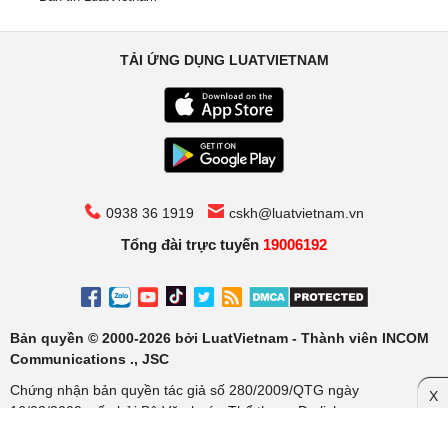
TẢI ỨNG DỤNG LUATVIETNAM
0938 36 1919
cskh@luatvietnam.vn
Tổng đài trực tuyến
19006192
Bản quyền © 2000-2026 bởi LuatVietnam - Thành viên INCOM
Communications ., JSC
Chứng nhận bản quyền tác giả số 280/2009/QTG ngày
X
16/02/2009, cấp bởi Bộ Văn hoá - Thể thao - Du lịch
Cơ quan chủ quản: Công ty Cổ phần Truyền thông Luật Việt Nam.