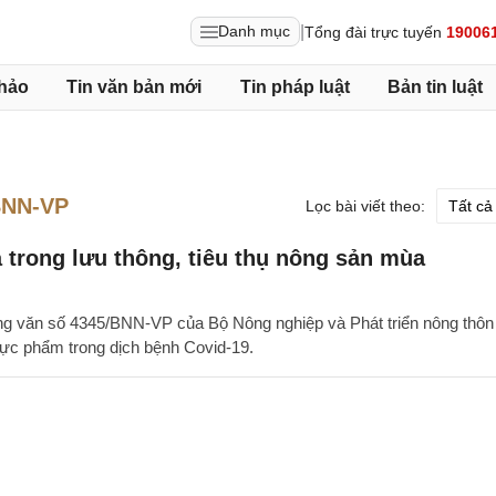
|
Danh mục
Tổng đài trực tuyến
19006
hảo
Tin văn bản mới
Tin pháp luật
Bản tin luật
BNN-VP
Lọc bài viết theo:
a trong lưu thông, tiêu thụ nông sản mùa
ông văn số 4345/BNN-VP của Bộ Nông nghiệp và Phát triển nông thôn
hực phẩm trong dịch bệnh Covid-19.