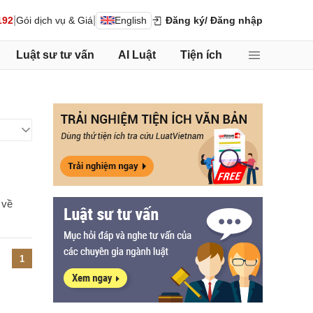
|
|
192
Gói dịch vụ & Giá
English
Đăng ký
/ Đăng nhập
Luật sư tư vấn
AI Luật
Tiện ích
 về
1