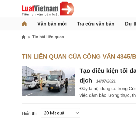
Văn bản mới
Tra cứu văn bản
Dự t
Tin bài liên quan
TIN LIÊN QUAN CỦA CÔNG VĂN 4345/
Tạo điều kiện tối đ
dịch
14/07/2021
Đây là nội dung có trong C
việc đảm bảo lương thực, t
Hiển thị: