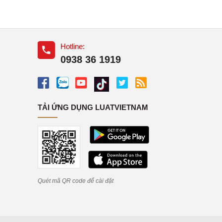
Hotline:
0938 36 1919
TẢI ỨNG DỤNG LUATVIETNAM
Quét mã QR code để cài đặt