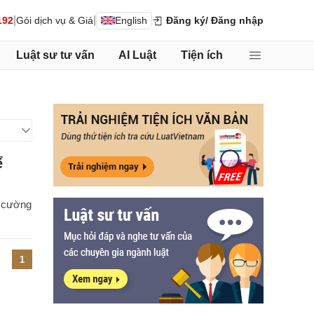
|
|
192
Gói dịch vụ & Giá
English
Đăng ký
/ Đăng nhập
Luật sư tư vấn
AI Luật
Tiện ích
ể
g cường
1