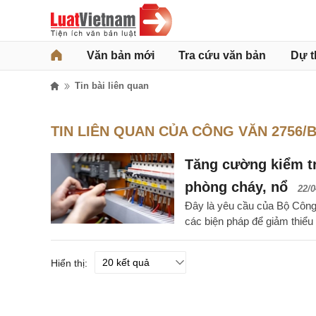
Văn bản mới
Tra cứu văn bản
Dự t
Tin bài liên quan
TIN LIÊN QUAN CỦA CÔNG VĂN 2756/
Tăng cường kiểm tr
phòng cháy, nổ
22/0
Đây là yêu cầu của Bộ Côn
các biện pháp để giảm thiểu
Hiển thị: