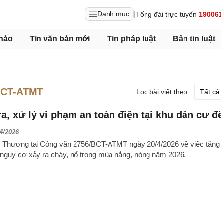
|
Danh mục
Tổng đài trực tuyến
19006
hảo
Tin văn bản mới
Tin pháp luật
Bản tin luật
BCT-ATMT
Lọc bài viết theo:
a, xử lý vi phạm an toàn điện tại khu dân cư đ
4/2026
g Thương tại Công văn 2756/BCT-ATMT ngày 20/4/2026 về việc tăn
 nguy cơ xảy ra cháy, nổ trong mùa nắng, nóng năm 2026.