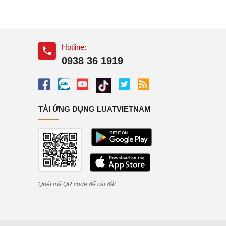
Hotline:
0938 36 1919
TẢI ỨNG DỤNG LUATVIETNAM
Quét mã QR code để cài đặt