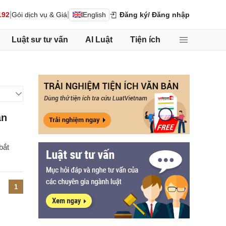
|
|
192
Gói dịch vụ & Giá
English
Đăng ký
/ Đăng nhập
Luật sư tư vấn
AI Luật
Tiện ích
àn
bắt
1