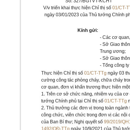
Số: 327/BGTVT-KCHT
V/v triển khai thực hiện Chỉ thị số
01/CT-T
ngày 03/01/2023 của Thủ tướng Chính p
Kính gửi:
- Các cơ quan,
- Sở Giao thôn
Trung ương;
- Sở Giao thôn
- Tổng công t
Thực hiện Chỉ thị số
01/CT-TTg
ngày 03 th
cường công tác phòng cháy, chữa cháy tron
cơ quan, đơn vị khẩn trương thực hiện một
1. Trên cơ sở chức năng, nhiệm vụ của cơ 
tướng Chính phủ tại Chỉ thị số
01/CT-TTg
n
2. Thủ trưởng các đơn vị trong toàn ngành t
công chức, viên chức trong đơn vị các nội
của Ban Bí thư; Nghị quyết số
99/2019/QH
1492/QĐ-TTg
ngày 10/9/2021 của Thủ tướn