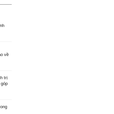
ành
c
ao về
 trị
 góp
rong