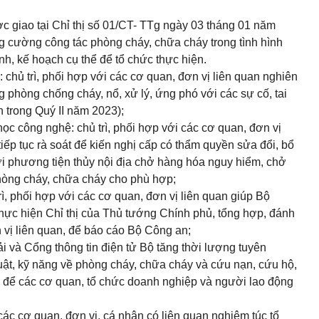
c giao tại Chỉ thị số 01/CT- TTg ngày 03 tháng 01 năm
g cường công tác phòng cháy, chữa cháy trong tình hình
h, kế hoạch cụ thể để tổ chức thực hiện.
chủ trì, phối hợp với các cơ quan, đơn vị liên quan nghiên
phòng chống cháy, nổ, xử lý, ứng phó với các sự cố, tai
h trong Quý II năm 2023);
c công nghệ: chủ trì, phối hợp với các cơ quan, đơn vị
p tục rà soát để kiến nghị cấp có thẩm quyền sửa đổi, bổ
ới phương tiện thủy nội địa chở hàng hóa nguy hiểm, chở
phòng cháy, chữa cháy cho phù hợp;
rì, phối hợp với các cơ quan, đơn vị liên quan giúp Bộ
thực hiện Chỉ thị của Thủ tướng Chính phủ, tổng hợp, đánh
 vị liên quan, để báo cáo Bộ Công an;
ải và Cổng thông tin điện tử Bộ tăng thời lượng tuyên
luật, kỹ năng về phòng cháy, chữa cháy và cứu nạn, cứu hộ,
i để các cơ quan, tổ chức doanh nghiệp và người lao động
ác cơ quan, đơn vị, cá nhân có liên quan nghiêm túc tổ