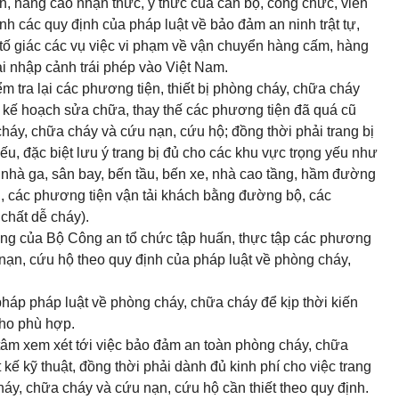
n, nâng cao nhận thức, ý thức của cán bộ, công chức, viên
h các quy định của pháp luật về bảo đảm an ninh trật tự,
tố giác các vụ việc vi phạm về vận chuyển hàng cấm, hàng
i nhập cảnh trái phép vào Việt Nam.
iểm tra lại các phương tiện, thiết bị phòng cháy, chữa cháy
p kế hoạch sửa chữa, thay thế các phương tiện đã quá cũ
háy, chữa cháy và cứu nạn, cứu hộ; đồng thời phải trang bị
ếu, đặc biệt lưu ý trang bị đủ cho các khu vực trọng yếu như
 nhà ga, sân bay, bến tầu, bến xe, nhà cao tầng, hầm đường
h, các phương tiện vận tải khách bằng đường bộ, các
chất dễ cháy).
ăng của Bộ Công an tổ chức tập huấn, thực tập các phương
 nạn, cứu hộ theo quy định của pháp luật về phòng cháy,
háp pháp luật về phòng cháy, chữa cháy để kịp thời kiến
cho phù hợp.
tâm xem xét tới việc bảo đảm an toàn phòng cháy, chữa
kế kỹ thuật, đồng thời phải dành đủ kinh phí cho việc trang
cháy, chữa cháy và cứu nạn, cứu hộ cần thiết theo quy định.