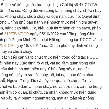
í thư về tiếp tục tổ chức thực hiện Chỉ thị số 47-CT/TW
lãnh đạo của Đảng đối với công tác phòng cháy, chữa cháy
tác Phòng cháy, chữa cháy và cứu nạn, cứu hộ; Quyết định
ớng Chính phủ ban hành Kế hoạch thực hiện Nghị quyết
ện, nâng cao hiệu lực, hiệu quả thực hiện chính sách, pháp
 số
319/TB-VPCP
ngày 05/10/2022 của Văn phòng Chính
nh phủ Phạm Minh Chính tại Hội nghị công tác PCCC và sơ
7/NĐ-CP
ngày 18/7/2017 của Chính phủ quy định về công
cháy và chữa cháy.
 cách tiếp cận và tổ chức thực hiện trong công tác PCCC
iện nay. Xác định rõ vị trí, vai trò, tầm quan trọng của
ầu tình hình mới hiện nay. Chủ động xây dựng các
ống nếu xảy ra sự cố, cháy, nổ, tai nạn, bảo đảm nhanh,
chỗ. Người đứng đầu cấp ủy, cơ quan, tổ chức, đơn vị,
c hết về bảo đảm an toàn cháy, nổ và cứu nạn, cứu hộ trong
 nghiêm cơ quan, tổ chức, cá nhân không thực hiện đúng,
y và xảy ra vi phạm nghiêm trọng, mất an toàn về phòng