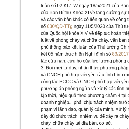
luận số 02-KL/TW ngày 18/5/2021 của Ban B
của Ban Bí thư Khóa XI về tăng cường sự 
và các văn bản khác có liên quan về công 
số
630/QĐ-TTg
ngày 11/5/2020 của Thủ tư
của Quốc hội khóa XIV về tiếp tục hoàn thi
luật về phòng cháy và chữa cháy, văn bản
phủ thông báo kết luận của Thủ tướng Chí
kết 05 năm thực hiện Nghị định số
83/201
tác cứu nạn, cứu hộ của lực lượng phòng 
3. Đổi mới tư duy, nhận thức phương pháp,
và CNCH phù hợp với yêu cầu tình hình mới h
công tác PCCC và CNCH phù hợp với yêu c
phương án phòng ngừa và xử lý các tình hu
kịp thời, hiệu quả theo phương châm 4 tại 
doanh nghiệp... phải chịu trách nhiệm trướ
phạm vi lãnh đạo, quản lý của mình. Xử lý
đầy đủ chức trách, nhiệm vụ để xảy ra chá
cháy, chữa cháy tại địa bàn, cơ sở.