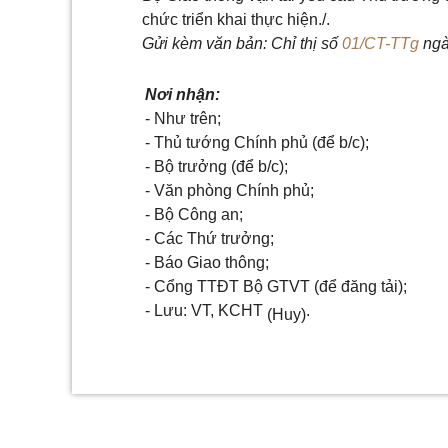
chức triển khai thực hiện./.
Gửi kèm văn bản: Chỉ thị số
01/CT-TTg
ngà
Nơi nhận:
- Như trên;
- Thủ tướng Chính phủ (để b/c);
- Bộ trưởng (để b/c);
- Văn phòng Chính phủ;
- Bộ Công an;
- Các Thứ trưởng;
- Báo Giao thông;
- Cổng TTĐT Bộ GTVT (để đăng tải);
- Lưu: VT, KCHT
.
(Huy)