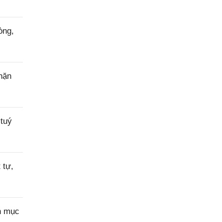
òng,
hặn
tuý
 tự,
h mục