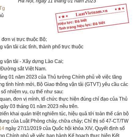
Hà Nội, ngày 11 tháng 01 năm 2023
Tg
hủ
Hiệu lực: Đã biết
Tình trạng hiệu lực: Đã biết
 đơn vị trực thuộc Bộ;
g vận tải các tỉnh, thành phố trực thuộc
g vận tải - Xây dựng Lào Cai;
y Đường sắt Việt Nam.
áng 01 năm 2023 của Thủ tướng Chính phủ về việc tăng
g tình hình mới, Bộ Giao thông vận tải (GTVT) yêu cầu các
 số nhiệm vụ, cụ thể như sau:
quan, đơn vị mình, tổ chức thực hiện đúng chỉ đạo của Thủ
gày 03 tháng 01 năm 2023 nêu trên.
riển khai quán triệt nghiêm túc, hiệu quả tới toàn thể cán bộ
 dung của Luật Phòng cháy, chữa cháy; Chỉ thị số 47-CT/TW
14
ngày 27/11/2019 của Quốc hội khóa XIV, Quyết định số
g Chính phủ về việc ban hành Kế hoạch thực hiện Kết