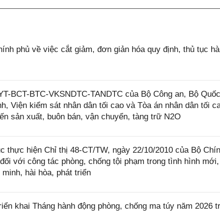
 phủ về việc cắt giảm, đơn giản hóa quy định, thủ tục h
BYT-BCT-BTC-VKSNDTC-TANDTC của Bộ Công an, Bộ Quố
h, Viện kiểm sát nhân dân tối cao và Tòa án nhân dân tối c
 đến sản xuất, buôn bán, vận chuyển, tàng trữ N2O
ục thực hiện Chỉ thị 48-CT/TW, ngày 22/10/2010 của Bộ Chính
ối với công tác phòng, chống tội phạm trong tình hình mới,
minh, hài hòa, phát triển
riển khai Tháng hành động phòng, chống ma túy năm 2026 t