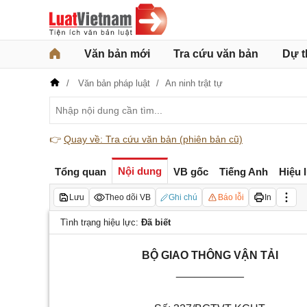
Văn bản mới
Tra cứu văn bản
Dự t
Văn bản pháp luật
An ninh trật tự
👉
Quay về: Tra cứu văn bản (phiên bản cũ)
Nội dung
Tổng quan
VB gốc
Tiếng Anh
Hiệu 
Lưu
Theo dõi VB
Ghi chú
Báo lỗi
In
Tình trạng hiệu lực:
Đã biết
BỘ GIAO THÔNG VẬN TẢI
___________