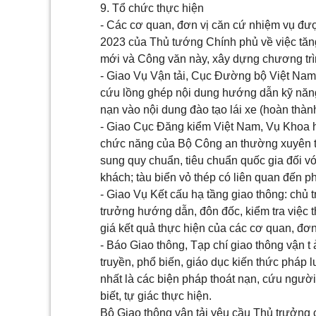
9. Tổ chức thực hiện
- Các cơ quan, đơn vị căn cứ nhiệm vụ đượ
2023 của Thủ tướng Chính phủ về việc tăn
mới và Công văn này, xây dựng chương trìn
- Giao Vụ Vận tải, Cục Đường bộ Việt Nam: 
cứu lồng ghép nội dung hướng dẫn kỹ năng 
nạn vào nội dung đào tạo lái xe (hoàn thàn
- Giao Cục Đăng kiểm Việt Nam, Vụ Khoa họ
chức năng của Bộ Công an thường xuyên tiế
sung quy chuẩn, tiêu chuẩn quốc gia đối v
khách; tàu biển vỏ thép có liên quan đến 
- Giao Vụ Kết cấu hạ tầng giao thông: chủ t
trưởng hướng dẫn, đôn đốc, kiểm tra việc 
giá kết quả thực hiện của các cơ quan, đơn
- Báo Giao thông, Tạp chí giao thông vận t 
truyền, phổ biến, giáo dục kiến thức pháp 
nhất là các biện pháp thoát nạn, cứu ngườ
biết, tự giác thực hiện.
Bộ Giao thông vận tải yêu cầu Thủ trưởng c