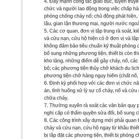
4. Đẩy mạnh công tác giáo dục, tuyên truyề
chức và người lao động trong việc chấp hàn
phòng chống cháy nổ; chủ động phát hiện, 
lậu, gian lận thương mại, người nước ngoà
5. Các cơ quan, đơn vị tập trung rà soát, k
và cứu nạn, cứu hộ hiện có ở đơn vị và lậ
không đảm bảo tiêu chuẩn kỹ thuật phòng c
bổ sung những phương tiện, thiết bị còn thi
kho tàng, những điểm dễ gây cháy, nổ, các
bộ; các phương tiện thủy chở khách du lịc
phương tiện chở hàng nguy hiểm (chất nổ, 
6. Định kỳ phối hợp với các đơn vị chức n
án, tình huống xử lý sự cố cháy, nổ và cứu
chữa cháy.
7. Thường xuyên rà soát các văn bản quy p
nghị cấp có thẩm quyền sửa đổi, bổ sung 
8. Các công trình xây dựng mới phải quan 
cháy và cứu nạn, cứu hộ ngay từ khâu thiết 
bị lắp đặt các phương tiện, thiết bị phòng 