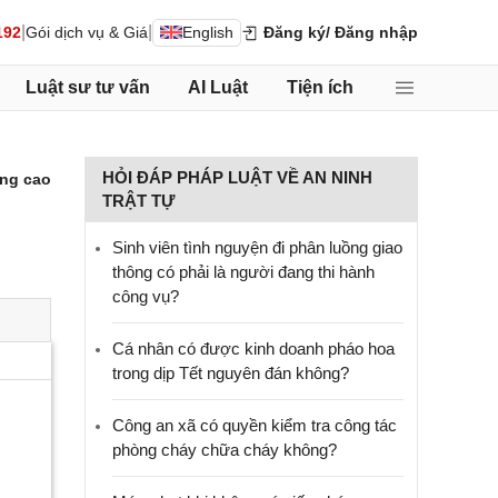
|
|
192
Gói dịch vụ & Giá
English
Đăng ký
/ Đăng nhập
Luật sư tư vấn
AI Luật
Tiện ích
HỎI ĐÁP PHÁP LUẬT VỀ AN NINH
ng cao
TRẬT TỰ
Sinh viên tình nguyện đi phân luồng giao
thông có phải là người đang thi hành
công vụ?
Cá nhân có được kinh doanh pháo hoa
trong dịp Tết nguyên đán không?
Công an xã có quyền kiểm tra công tác
phòng cháy chữa cháy không?