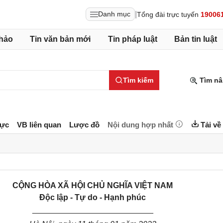
|
Danh mục
Tổng đài trực tuyến
19006
hảo
Tin văn bản mới
Tin pháp luật
Bản tin luật
Tìm kiếm
Tìm nâ
lực
VB liên quan
Lược đồ
Nội dung hợp nhất
Tải về
CỘNG HÒA XÃ HỘI CHỦ NGHĨA VIỆT NAM
Độc lập - Tự do - Hạnh phúc
___________________________